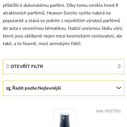
přiblížili k dokonalému parfém. Díky tomu vzniklo hned 9
atraktivních parfémů. Heaven Scents rychle nabírá na
popularitě a stává se jedním z největších výrobců parfémů
do auta s vesmírnou tématikou. Nabízí ucelenou škálu vůní,
které jsou oblíbené nejen mezi kosmickými cestovateli, ale
také, a to hlavně, mezi zemskými řidiči.
OTEVŘÍT FILTR
Ř
Řadit podle:
Nejlevnější
a
z
V
e
ý
Kód:
HS37551
n
p
í