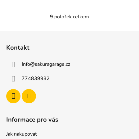
9
položek celkem
O
v
l
Z
á
á
d
Kontakt
p
a
a
c
Info
@
sakuragarage.cz
t
í
p
í
774839932
r
v
k
y
v
ý
Informace pro vás
p
i
Jak nakupovat
s