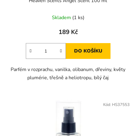
Heaven Scents Angel Scent 100 ml
Skladem
(1 ks)
189 Kč
DO KOŠÍKU
Parfém v rozprachu, vanilka, olibanum, dřeviny, květy
plumérie, třešně a heliotropu, bílý čaj
Kód:
HS37553