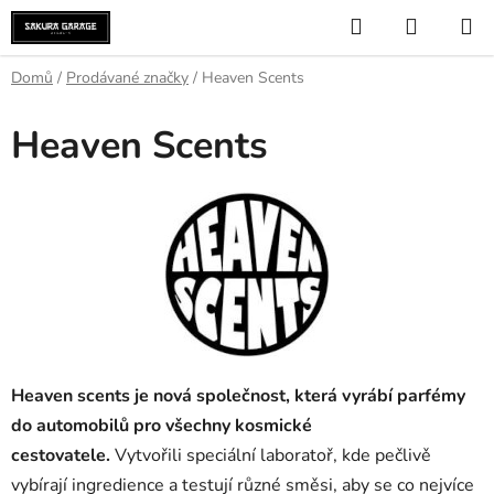
Přejít
Hledat
NÁKUP
na
KOŠÍK
obsah
Domů
/
Prodávané značky
/
Heaven Scents
Heaven Scents
Heaven scents je nová společnost, která vyrábí parfémy
do automobilů pro všechny kosmické
cestovatele.
Vytvořili speciální laboratoř, kde pečlivě
vybírají ingredience a testují různé směsi, aby se co nejvíce