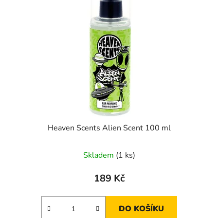
i
p
s
r
p
o
r
d
o
u
d
k
u
t
k
ů
t
ů
Heaven Scents Alien Scent 100 ml
Skladem
(1 ks)
189 Kč
DO KOŠÍKU