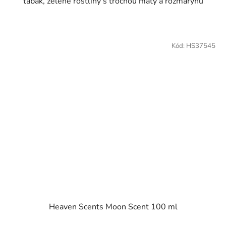
tabák, zelené rostliny s trochou máty a rozmarýnu
Kód:
HS37545
Heaven Scents Moon Scent 100 ml