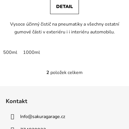
DETAIL
Vysoce účinný čistič na pneumatiky a všechny ostatní
gumové části v exteriéru i i interiéru automobilu.
500ml
1000ml
2
položek celkem
O
v
l
Z
á
á
d
Kontakt
p
a
a
c
Info
@
sakuragarage.cz
t
í
p
í