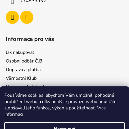
774839932
r
v
k
y
v
ý
Informace pro vás
p
i
Jak nakupovat
s
u
Osobní odběr Č.B.
Doprava a platba
Věrnostní Klub
Hodnocení obchodu
Používáme cookies, abychom Vám umožnili pohodlné
Kontakty
prohlížení webu a díky analýze provozu webu neustále
Obchodní podmínky
zlepšovali jeho funkce, výkon a použitelnost.
Více
Podmínky ochrany osobních údajů
informací