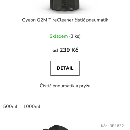
t
ů
Gyeon Q2M TireCleaner čistič pneumatik
Skladem
(3 ks)
239 Kč
od
DETAIL
Čistič pneumatik a pryže
500ml
1000ml
Kód:
BB1632