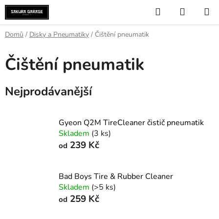
Přejít
Hledat
NÁKUP
na
KOŠÍK
obsah
Domů
/
Disky a Pneumatiky
/
Čištění pneumatik
Čištění pneumatik
Nejprodávanější
Gyeon Q2M TireCleaner čistič pneumatik
Skladem
(3 ks)
239 Kč
od
Bad Boys Tire & Rubber Cleaner
Skladem
(>5 ks)
259 Kč
od