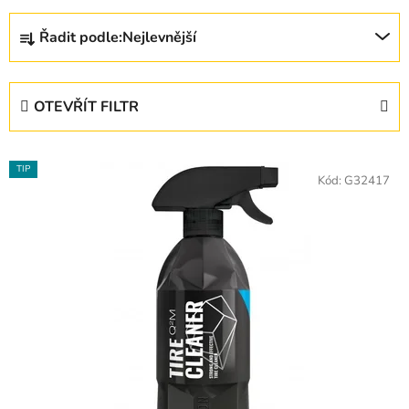
Ř
Řadit podle:
Nejlevnější
a
z
e
OTEVŘÍT FILTR
n
í
V
p
TIP
ý
Kód:
G32417
r
p
o
i
d
s
u
p
k
r
t
o
ů
d
u
k