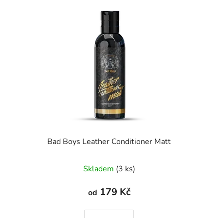
p
o
i
d
s
u
p
k
r
t
o
ů
d
u
k
t
ů
Bad Boys Leather Conditioner Matt
Skladem
(3 ks)
179 Kč
od