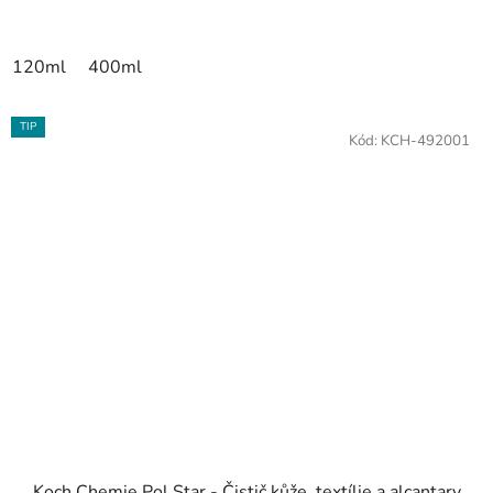
120ml
400ml
TIP
Kód:
KCH-492001
Koch Chemie Pol Star - Čistič kůže, textílie a alcantary