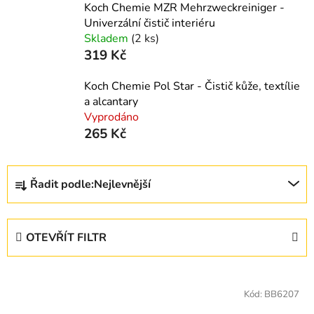
Koch Chemie MZR Mehrzweckreiniger -
Univerzální čistič interiéru
Skladem
(2 ks)
319 Kč
Koch Chemie Pol Star - Čistič kůže, textílie
a alcantary
Vyprodáno
265 Kč
Ř
Řadit podle:
Nejlevnější
a
z
e
OTEVŘÍT FILTR
n
í
V
p
ý
Kód:
BB6207
r