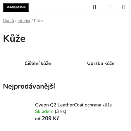
Přejít
Hledat
NÁKUP
na
KOŠÍK
obsah
Domů
/
Interiér
/
Kůže
Kůže
Čištění kůže
Údržba kůže
Nejprodávanější
Gyeon Q2 LeatherCoat ochrana kůže
Skladem
(3 ks)
209 Kč
od