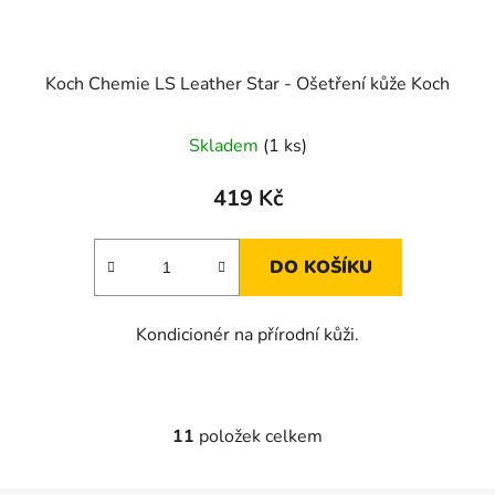
Koch Chemie LS Leather Star - Ošetření kůže Koch
Skladem
(1 ks)
419 Kč
DO KOŠÍKU
Kondicionér na přírodní kůži.
11
položek celkem
O
v