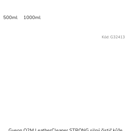
500ml
1000ml
Kód:
G32413
Gyeon Q2M LeatherCleaner STRONG silný čistič kůže