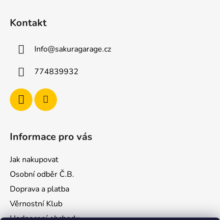
l
Z
á
á
d
Kontakt
p
a
a
c
Info
@
sakuragarage.cz
t
í
p
í
774839932
r
v
k
y
v
ý
Informace pro vás
p
i
Jak nakupovat
s
u
Osobní odběr Č.B.
Doprava a platba
Věrnostní Klub
Hodnocení obchodu