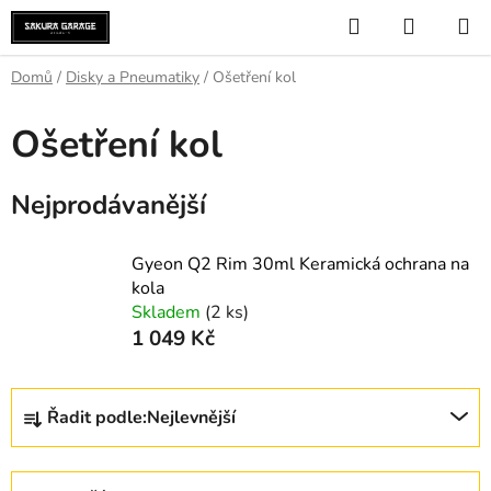
Přejít
Hledat
NÁKUP
na
KOŠÍK
obsah
Domů
/
Disky a Pneumatiky
/
Ošetření kol
Ošetření kol
Nejprodávanější
Gyeon Q2 Rim 30ml Keramická ochrana na
kola
Skladem
(2 ks)
1 049 Kč
Ř
Řadit podle:
Nejlevnější
a
z
e