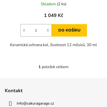
Skladem
(2 ks)
1 049 Kč
DO KOŠÍKU
Keramická ochrana kol, životnost 12 měsíců, 30 ml
1
položek celkem
O
v
l
Z
á
á
d
Kontakt
p
a
a
c
Info
@
sakuragarage.cz
t
í