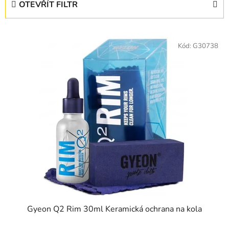
OTEVŘÍT FILTR
n
í
V
p
ý
Kód:
G30738
r
p
o
i
d
s
u
p
k
r
t
o
ů
d
u
k
t
ů
Gyeon Q2 Rim 30ml Keramická ochrana na kola