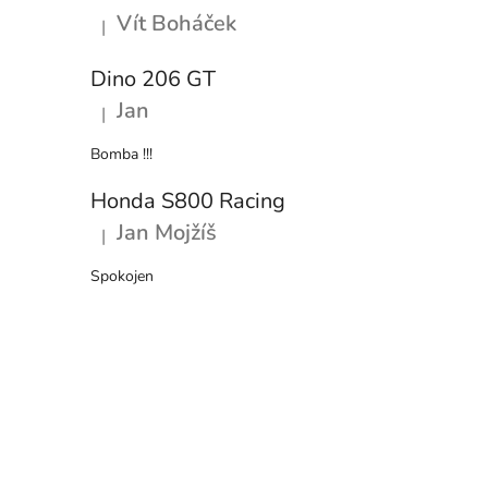
Vít Boháček
|
Hodnocení produktu je 5 z 5 hvězdiček.
Dino 206 GT
Jan
|
Hodnocení produktu je 5 z 5 hvězdiček.
Bomba !!!
Honda S800 Racing
Jan Mojžíš
|
Hodnocení produktu je 5 z 5 hvězdiček.
Spokojen