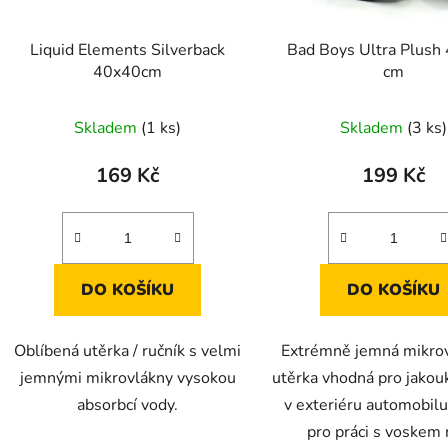
o
d
Liquid Elements Silverback
Bad Boys Ultra Plush 
u
40x40cm
cm
k
t
Skladem
(1 ks)
Skladem
(3 ks)
ů
169 Kč
199 Kč
DO KOŠÍKU
DO KOŠÍKU
Oblíbená utěrka / ručník s velmi
Extrémně jemná mikro
jemnými mikrovlákny vysokou
utěrka vhodná pro jakouk
absorbcí vody.
v exteriéru automobilu.
pro práci s voskem