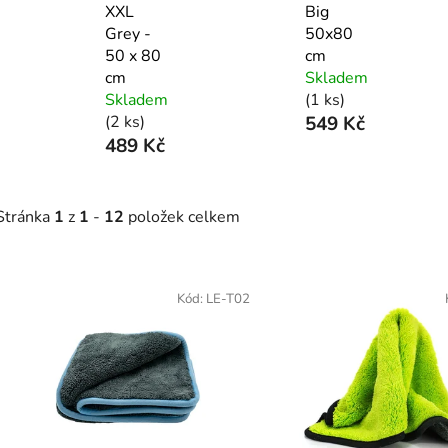
XXL
Big
Grey -
50x80
50 x 80
cm
cm
Skladem
Skladem
(1 ks)
(2 ks)
549 Kč
489 Kč
Stránka
1
z
1
-
12
položek celkem
V
ý
Kód:
LE-T02
p
s
p
r