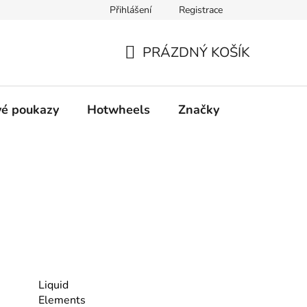
Přihlášení
Registrace
ty
Obchodní podmínky
Podmínky ochrany osobních údajů
PRÁZDNÝ KOŠÍK
NÁKUPNÍ
KOŠÍK
é poukazy
Hotwheels
Značky
Liquid
Elements