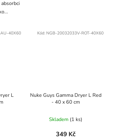
 absorbci
ko...
RAU-40X60
Kód:
NGB-20032033V-ROT-40X60
ryer L
Nuke Guys Gamma Dryer L Red
cm
- 40 x 60 cm
Skladem
(1 ks)
349 Kč