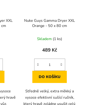
yer XXL
Nuke Guys Gamma Dryer XXL
0 cm
Orange - 50 x 80 cm
Skladem
(1 ks)
489 Kč
DO KOŠÍKU
 vysoce
Středně velký, extra měkký a
terý hravě
vysoce efektivní sušící ručník,
 vůz.
který hravě zvládne usušit celý.