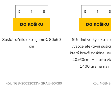
DO KOŠÍKU
DO KOŠÍKU
Sušící ručník, extra jemný, 80x60
Středně velký, extra 
cm
vysoce efektivní sušící
který hravě zvládne usu
40x60cm. Hustota vl
1400 gramů na 
Kód:
NGB-20032033V-GRAU-50X80
Kód:
NGB-2