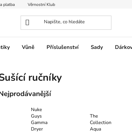
a platba
Věrnostní Klub
Hodnocení obchodu
Kontak
tiky
Vůně
Příslušenství
Sady
Dárkov
Sušící ručníky
Nejprodávanější
Nuke
Guys
The
Gamma
Collection
Dryer
Aqua