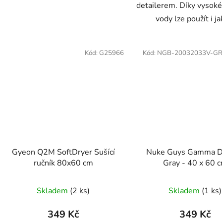
detailerem. Díky vysoké
vody lze použít i ja
Kód:
G25966
Kód:
NGB-20032033V-G
Gyeon Q2M SoftDryer Sušící
Nuke Guys Gamma D
ručník 80x60 cm
Gray - 40 x 60 
Skladem
(2 ks)
Skladem
(1 ks)
349 Kč
349 Kč