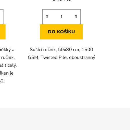
DO KOŠÍKU
měkký a
Sušící ručník, 50x80 cm, 1500
 ručník,
GSM, Twisted Pile, oboustranný
šit celý.
áken je
m2.