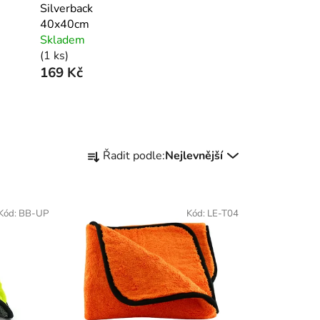
Silverback
40x40cm
Skladem
(1 ks)
169 Kč
Ř
Řadit podle:
Nejlevnější
a
z
e
Kód:
BB-UP
Kód:
LE-T04
n
í
p
r
o
d