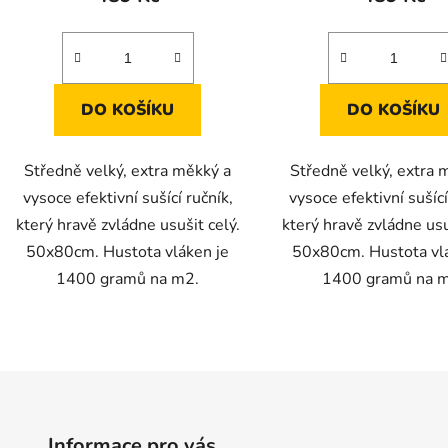
DO KOŠÍKU
DO KOŠÍKU
Středně velký, extra měkký a
Středně velký, extra 
vysoce efektivní sušící ručník,
vysoce efektivní sušící
který hravě zvládne usušit celý.
který hravě zvládne usu
50x80cm. Hustota vláken je
50x80cm. Hustota vl
1400 gramů na m2.
1400 gramů na 
O
v
l
á
d
Informace pro vás