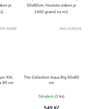
áken je
50x80cm. Hustota vláken je
m2.
1400 gramů na m2.
ROT-50X80
Kód:
CO35116
yer XXL
The Collection Aqua Big 50x80
 x 80 cm
cm
Skladem
(1 ks)
549 Kč