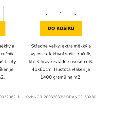
DO KOŠÍKU
měkký a
Středně velký, extra měkký a
 ručník,
vysoce efektivní sušící ručník,
šit celý.
který hravě zvládne usušit celý.
áken je
40x60cm. Hustota vláken je
m2.
1400 gramů na m2.
0032062-1
Kód:
NGB-20032033V-ORANGE-50X80