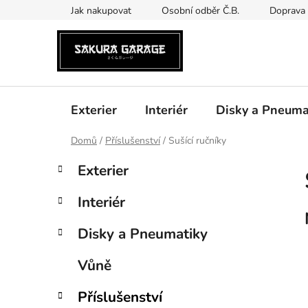
Přejít
Jak nakupovat
Osobní odběr Č.B.
Doprava 
na
obsah
Exterier
Interiér
Disky a Pneuma
Domů
/
Příslušenství
/
Sušící ručníky
P
K
Přeskočit
Exterier
a
kategorie
o
t
s
Interiér
e
t
g
r
Disky a Pneumatiky
o
a
r
Vůně
i
n
e
n
Příslušenství
í