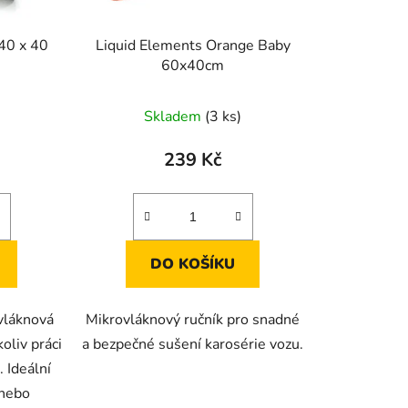
u
k
40 x 40
Liquid Elements Orange Baby
t
60x40cm
ů
Skladem
(3 ks)
239 Kč
DO KOŠÍKU
vláknová
Mikrovláknový ručník pro snadné
oliv práci
a bezpečné sušení karosérie vozu.
 Ideální
 nebo