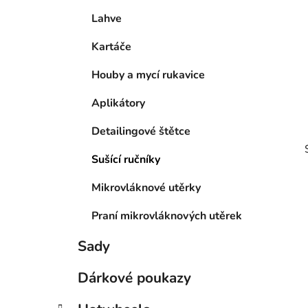
p
Lahve
a
Kartáče
n
e
Houby a mycí rukavice
l
Aplikátory
Detailingové štětce
Sušící ručníky
Mikrovláknové utěrky
Praní mikrovláknových utěrek
i
Sady
Dárkové poukazy