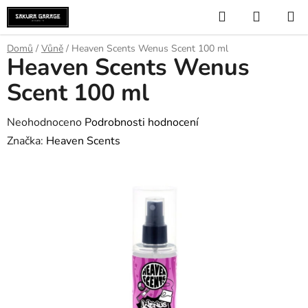
Přejít
Hledat
NÁKUP
na
KOŠÍK
obsah
Domů
/
Vůně
/
Heaven Scents Wenus Scent 100 ml
Heaven Scents Wenus
Scent 100 ml
Průměrné
Neohodnoceno
Podrobnosti hodnocení
hodnocení
Značka:
Heaven Scents
produktu
je
0,0
z
5
hvězdiček.