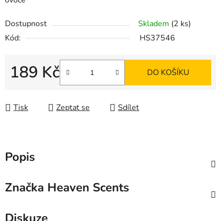
ovoce
Dostupnost
Skladem
(2 ks)
Kód:
HS37546
189 Kč
DO KOŠÍKU
Měrná cena:
Tisk
Zeptat se
Sdílet
Popis
Značka
Heaven Scents
Diskuze