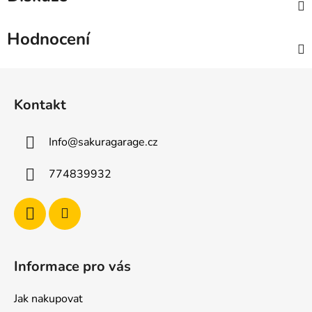
Hodnocení
Z
á
Kontakt
p
a
Info
@
sakuragarage.cz
t
í
774839932
Informace pro vás
Jak nakupovat