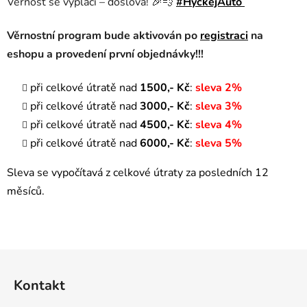
Věrnost se vyplácí – doslova! 🎉💨
#HýčkejAuto
Věrnostní program bude aktivován po
registraci
na
eshopu a provedení první objednávky!!!
při celkové útratě nad
1500,- Kč
:
sleva 2%
při celkové útratě nad
3000,- Kč
:
sleva 3%
při celkové útratě nad
4500,- Kč
:
sleva 4%
při celkové útratě nad
6000,- Kč
:
sleva 5%
Sleva se vypočítavá z celkové útraty za posledních 12
měsíců.
Z
á
Kontakt
p