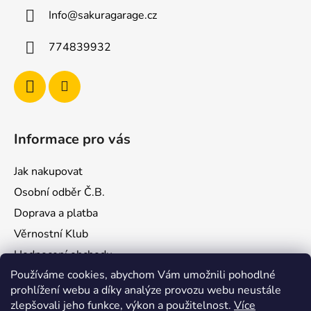
a
Info
@
sakuragarage.cz
t
í
774839932
Informace pro vás
Jak nakupovat
Osobní odběr Č.B.
Doprava a platba
Věrnostní Klub
Hodnocení obchodu
Používáme cookies, abychom Vám umožnili pohodlné
Kontakty
prohlížení webu a díky analýze provozu webu neustále
Obchodní podmínky
zlepšovali jeho funkce, výkon a použitelnost.
Více