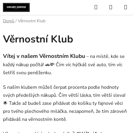
Přejít
Hledat
NÁKUP
na
KOŠÍK
obsah
Domů
/
Věrnostní Klub
Věrnostní Klub
Vítej v našem Věrnostním Klubu
– na místě, kde se
každý nákup počítá! 🚗💸 Čím víc hýčkáš své auto, tím víc
šetříš svou peněženku.
S naším klubem můžeš čerpat procenta podle hodnoty
svých předešlých nákupů. Čím větší láska, tím větší sleva!
🌟 Takže až budeš zase přidávat do košíku ty fajnové věci
pro tvého plechového miláčka, nezapomeň, že tím zároveň
přidáváš na věrnostním kontě.