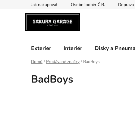
Přejít
Jak nakupovat
Osobní odběr Č.B.
Doprava 
na
obsah
Exterier
Interiér
Disky a Pneuma
Domů
/
Prodávané značky
/
BadBoys
BadBoys