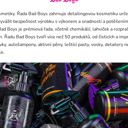
etiky. Řada Bad Boys zahrnuje detailingovou kosmetiku určenou
vyvážit bezpečnost výrobku s výkonem a snadností a potěšením 
Boys je prémiová řada, včetně chemikálií, lahviček a rozprašo
ím. Řadu Bad Boys tvoří více než 50 produktů, od čisticích a im
avky, autošampony, aktivní pěny, leštící pasty, vosky, detailer
le.