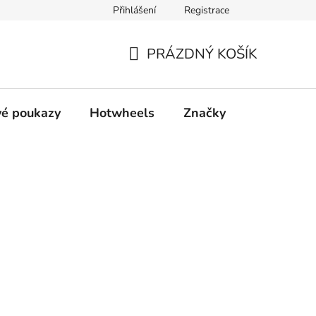
Přihlášení
Registrace
ty
Obchodní podmínky
Podmínky ochrany osobních údajů
PRÁZDNÝ KOŠÍK
NÁKUPNÍ
KOŠÍK
é poukazy
Hotwheels
Značky