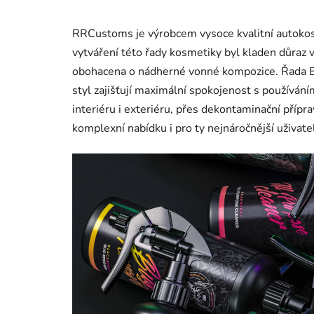
RRCustoms je výrobcem vysoce kvalitní autokosm
vytváření této řady kosmetiky byl kladen důraz 
obohacena o nádherné vonné kompozice. Řada Bad 
styl zajišťují maximální spokojenost s používán
interiéru i exteriéru, přes dekontaminační přípr
komplexní nabídku i pro ty nejnáročnější uživate