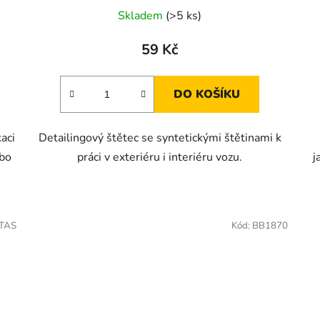
Skladem
(>5 ks)
59 Kč
DO KOŠÍKU
aci
Detailingový štětec se syntetickými štětinami k
ebo
práci v exteriéru i interiéru vozu.
j
TAS
Kód:
BB1870