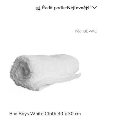
Ř
Řadit podle:
Nejlevnější
a
z
e
Kód:
BB-WC
n
í
p
r
o
d
u
k
t
ů
Bad Boys White Cloth 30 x 30 cm