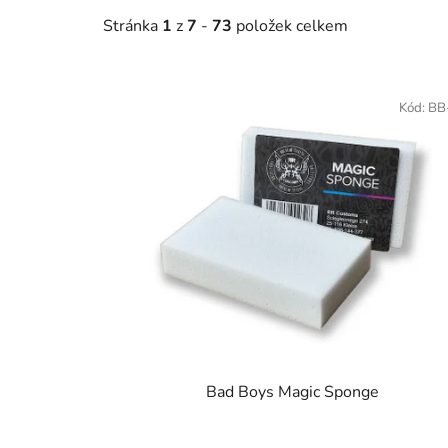
Stránka
1
z
7
-
73
položek celkem
V
ý
Kód:
BB
p
i
s
p
r
o
d
u
k
t
Bad Boys Magic Sponge
ů