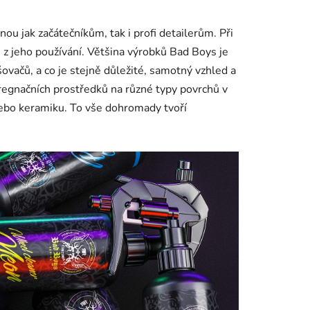
 jak začátečníkům, tak i profi detailerům. Při
z jeho používání. Většina výrobků Bad Boys je
vačů, a co je stejně důležité, samotný vzhled a
pregnačních prostředků na různé typy povrchů v
y nebo keramiku. To vše dohromady tvoří