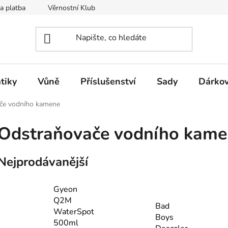
a platba
Věrnostní Klub
Hodnocení obchodu
Kontak
tiky
Vůně
Příslušenství
Sady
Dárkov
če vodního kamene
Odstraňovače vodního kame
Nejprodávanější
Gyeon
Q2M
Bad
WaterSpot
Boys
500ml