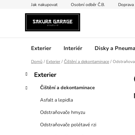
Přejít
Jak nakupovat
Osobní odběr Č.B.
Doprava 
na
obsah
Exterier
Interiér
Disky a Pneuma
Domů
/
Exterier
/
Čištění a dekontaminace
/
Odstraňova
P
K
Přeskočit
Exterier
a
kategorie
o
t
s
Čištění a dekontaminace
e
t
g
Asfalt a lepidla
r
o
a
r
Odstraňovače hmyzu
i
n
e
n
Odstraňovače polétavé rzi
í