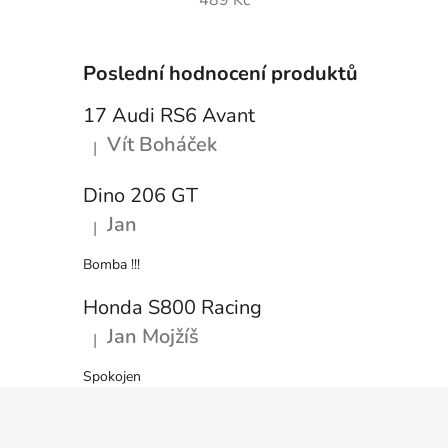
489 Kč
Poslední hodnocení produktů
17 Audi RS6 Avant
Vít Boháček
|
Hodnocení produktu je 5 z 5 hvězdiček.
Dino 206 GT
Jan
|
Hodnocení produktu je 5 z 5 hvězdiček.
Bomba !!!
Honda S800 Racing
Jan Mojžíš
|
Hodnocení produktu je 5 z 5 hvězdiček.
Spokojen
Z
á