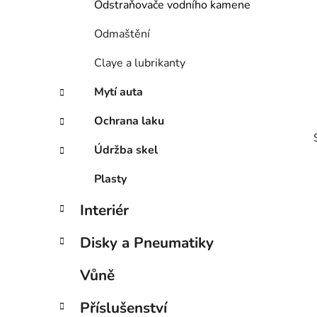
Odstraňovače vodního kamene
p
a
Odmaštění
n
Claye a lubrikanty
e
l
Mytí auta
Ochrana laku
Údržba skel
Plasty
Interiér
i
Disky a Pneumatiky
Vůně
Příslušenství