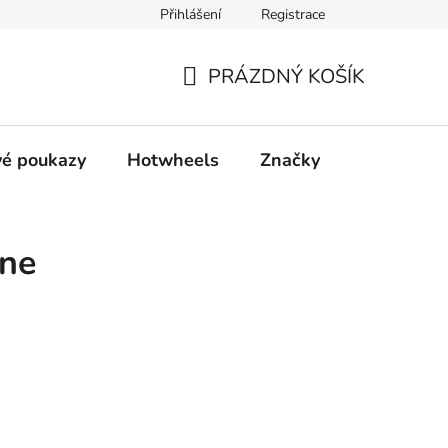
Přihlášení
Registrace
ty
Obchodní podmínky
Podmínky ochrany osobních údajů
PRÁZDNÝ KOŠÍK
NÁKUPNÍ
KOŠÍK
é poukazy
Hotwheels
Značky
ne