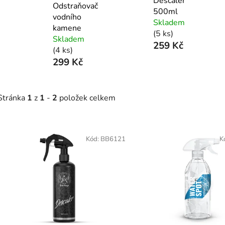
Descaler
Odstraňovač
500ml
vodního
Skladem
kamene
(5 ks)
Skladem
259 Kč
(4 ks)
299 Kč
Stránka
1
z
1
-
2
položek celkem
V
ý
Kód:
BB6121
K
p
s
p
r
o