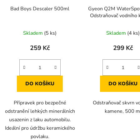
d
Bad Boys Descaler 500ml
Gyeon Q2M WaterSpo
u
Odstraňovač vodního
k
t
Skladem
(5 ks)
Skladem
(4 ks)
ů
259 Kč
299 Kč
DO KOŠÍKU
DO KOŠÍKU
Přípravek pro bezpečné
Odstraňovač skvrn v
odstranění lehkých minerálních
kamene, 500 m
usazenin z laku automobilu.
Ideální pro údržbu keramického
povlaku.