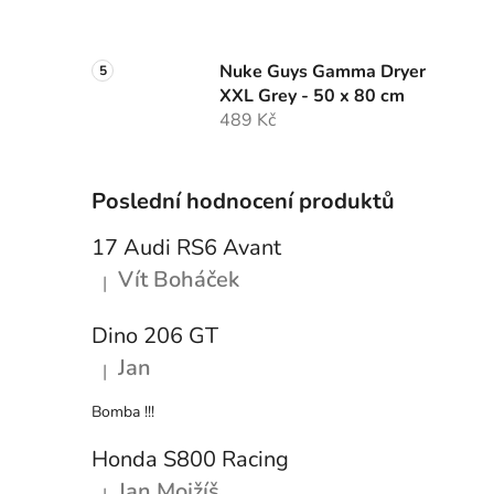
Nuke Guys Gamma Dryer
XXL Grey - 50 x 80 cm
489 Kč
Poslední hodnocení produktů
17 Audi RS6 Avant
Vít Boháček
|
Hodnocení produktu je 5 z 5 hvězdiček.
Dino 206 GT
Jan
|
Hodnocení produktu je 5 z 5 hvězdiček.
Bomba !!!
Honda S800 Racing
Jan Mojžíš