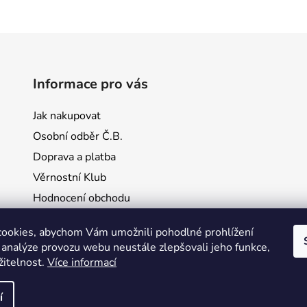
Informace pro vás
Jak nakupovat
Osobní odběr Č.B.
Doprava a platba
Věrnostní Klub
Hodnocení obchodu
Kontakty
ookies, abychom Vám umožnili pohodlné prohlížení
Obchodní podmínky
 analýze provozu webu neustále zlepšovali jeho funkce,
Podmínky ochrany osobních údajů
žitelnost.
Více informací
í