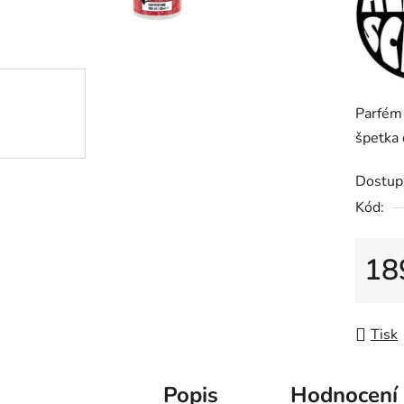
z
5
hvězdič
Parfém 
špetka 
Dostup
Kód:
18
Měrná
Tisk
Popis
Hodnocení