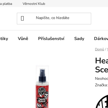
a platba
Věrnostní Klub
Hodnocení obchodu
Kontak
tiky
Vůně
Příslušenství
Sady
Dárkov
Domů
/
Hea
Sce
Průměr
Neoho
hodnoc
Značka
produk
je
0,0