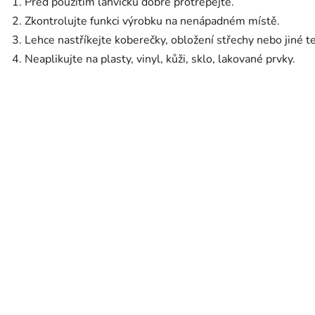
Před použitím lahvičku dobře protřepejte.
Zkontrolujte funkci výrobku na nenápadném místě.
Lehce nastříkejte koberečky, obložení střechy nebo jiné t
Neaplikujte na plasty, vinyl, kůži, sklo, lakované prvky.