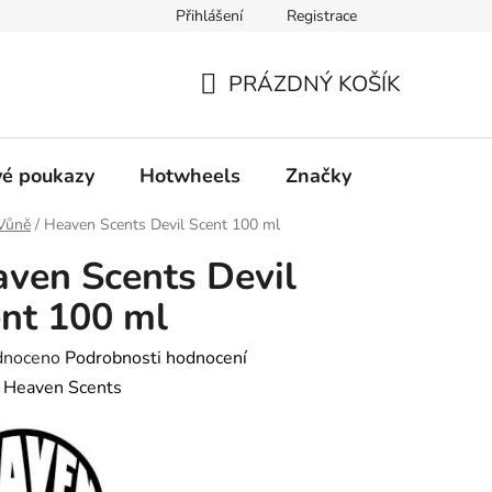
Přihlášení
Registrace
ty
Obchodní podmínky
Podmínky ochrany osobních údajů
PRÁZDNÝ KOŠÍK
NÁKUPNÍ
KOŠÍK
é poukazy
Hotwheels
Značky
Vůně
/
Heaven Scents Devil Scent 100 ml
ven Scents Devil
nt 100 ml
né
dnoceno
Podrobnosti hodnocení
ení
:
Heaven Scents
tu