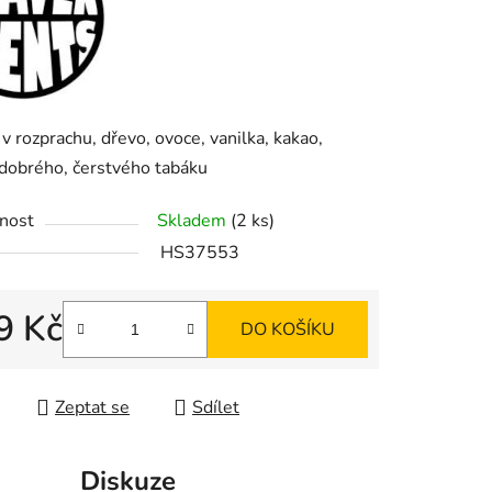
ek.
v rozprachu, dřevo, ovoce, vanilka, kakao,
dobrého, čerstvého tabáku
nost
Skladem
(2 ks)
HS37553
9 Kč
DO KOŠÍKU
 cena:
Zeptat se
Sdílet
Diskuze