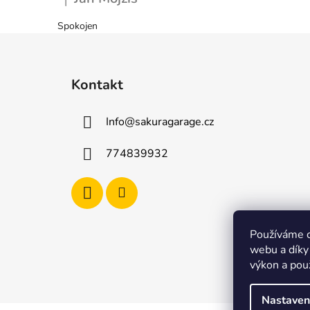
|
Hodnocení produktu je 5 z 5 hvězdiček.
Spokojen
Z
á
Kontakt
p
a
Info
@
sakuragarage.cz
t
í
774839932
Používáme c
webu a díky
výkon a pou
Nastaven