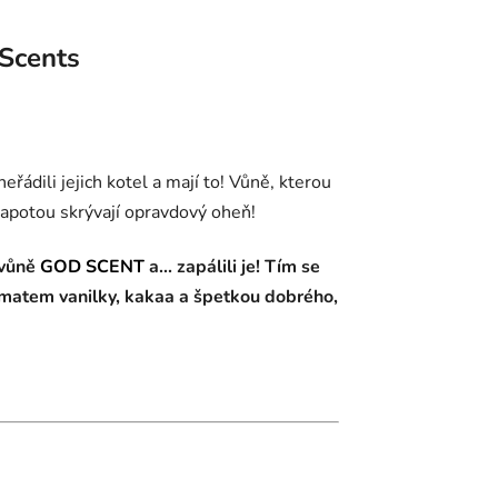
Scents
eřádili jejich kotel a mají to! Vůně, kterou
kapotou skrývají opravdový oheň!
 vůně
GOD SCENT
a... zapálili je! Tím se
romatem vanilky, kakaa a špetkou dobrého,