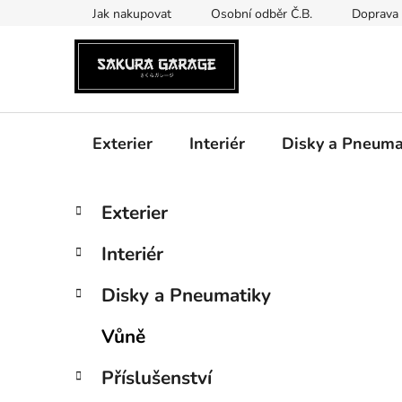
Přejít
Jak nakupovat
Osobní odběr Č.B.
Doprava 
na
obsah
Exterier
Interiér
Disky a Pneuma
P
K
Přeskočit
Exterier
a
kategorie
o
t
s
Interiér
e
t
g
r
Disky a Pneumatiky
o
a
r
Vůně
i
n
e
n
Příslušenství
í