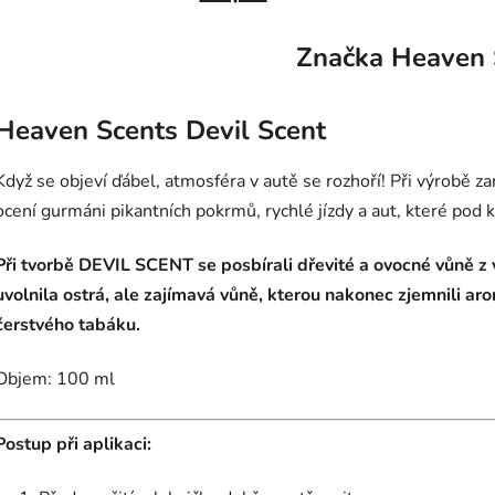
Značka
Heaven 
Heaven Scents Devil Scent
Když se objeví ďábel, atmosféra v autě se rozhoří! Při výrobě zan
ocení gurmáni pikantních pokrmů, rychlé jízdy a aut, které pod 
Při tvorbě DEVIL SCENT se posbírali dřevité a ovocné vůně z
uvolnila ostrá, ale zajímavá vůně, kterou nakonec zjemnili a
čerstvého tabáku.
Objem: 100 ml
Postup při aplikaci: