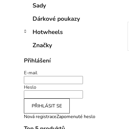
p
Sady
a
n
Dárkové poukazy
e
Hotwheels
l
Značky
Přihlášení
E-mail
Heslo
PŘIHLÁSIT SE
Nová registrace
Zapomenuté heslo
Top 5 produktů