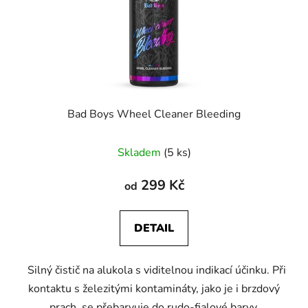
Bad Boys Wheel Cleaner Bleeding
Průměrné
Skladem
(5 ks)
hodnocení
produktu
299 Kč
od
je
5,0
DETAIL
z
5
Silný čistič na alukola s viditelnou indikací účinku. Při
hvězdiček.
kontaktu s železitými kontamináty, jako je i brzdový
prach, se přebarvuje do rudo-fialové barvy.