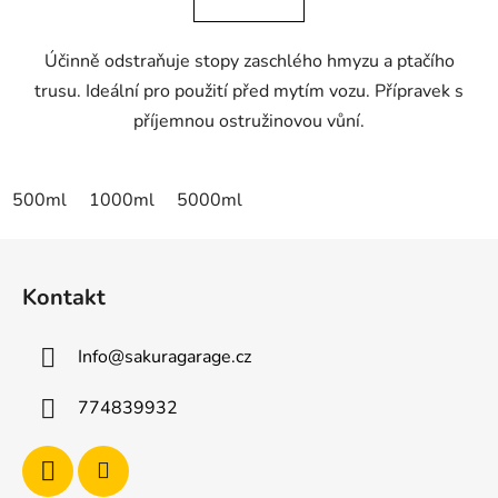
z
5
Účinně odstraňuje stopy zaschlého hmyzu a ptačího
hvězdiček.
trusu. Ideální pro použití před mytím vozu. Přípravek s
příjemnou ostružinovou vůní.
500ml
1000ml
5000ml
Z
á
Kontakt
p
a
Info
@
sakuragarage.cz
t
í
774839932