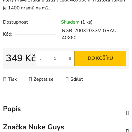
který hravě zvládne usušit celý. 40x60cm. Hustota vláken
je 1400 gramů na m2.
Dostupnost
Skladem
(1 ks)
NGB-20032033V-GRAU-
Kód:
40X60
349 Kč
DO KOŠÍKU
Měrná cena:
Tisk
Zeptat se
Sdílet
Popis
Značka
Nuke Guys