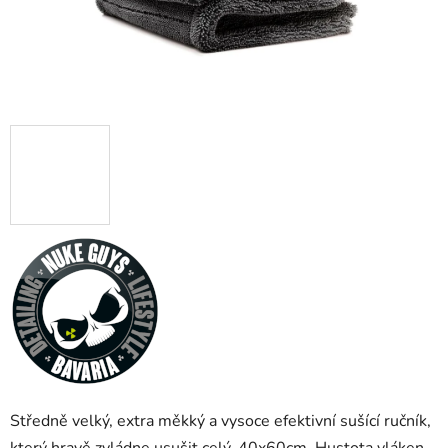
Středně velký, extra měkký a vysoce efektivní sušící ručník,