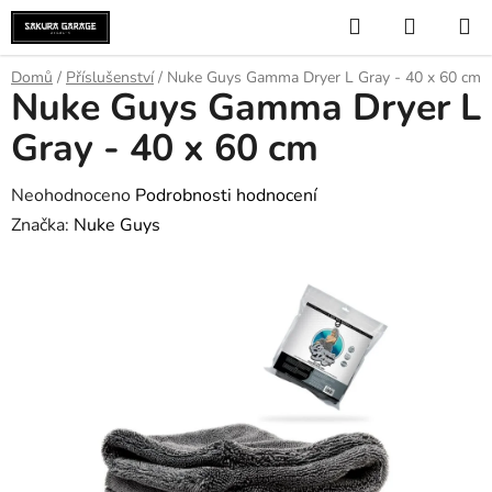
Přejít
Hledat
NÁKUP
na
KOŠÍK
obsah
Domů
/
Příslušenství
/
Nuke Guys Gamma Dryer L Gray - 40 x 60 cm
Nuke Guys Gamma Dryer L
Gray - 40 x 60 cm
Průměrné
Neohodnoceno
Podrobnosti hodnocení
hodnocení
Značka:
Nuke Guys
produktu
je
0,0
z
5
hvězdiček.