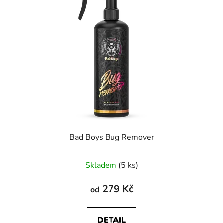
Bad Boys Bug Remover
Průměrné
Skladem
(5 ks)
hodnocení
produktu
279 Kč
od
je
5,0
DETAIL