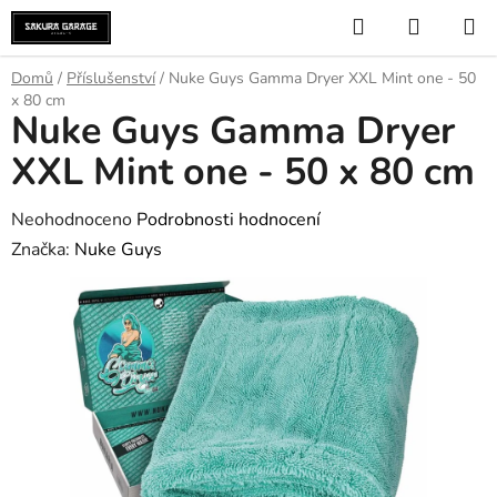
Přejít
Hledat
NÁKUP
na
KOŠÍK
obsah
Domů
/
Příslušenství
/
Nuke Guys Gamma Dryer XXL Mint one - 50
x 80 cm
Nuke Guys Gamma Dryer
XXL Mint one - 50 x 80 cm
Průměrné
Neohodnoceno
Podrobnosti hodnocení
hodnocení
Značka:
Nuke Guys
produktu
je
0,0
z
5
hvězdiček.