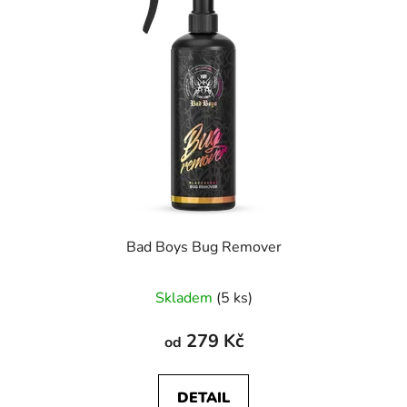
Bad Boys Bug Remover
Průměrné
Skladem
(5 ks)
hodnocení
produktu
279 Kč
od
je
5,0
DETAIL
z