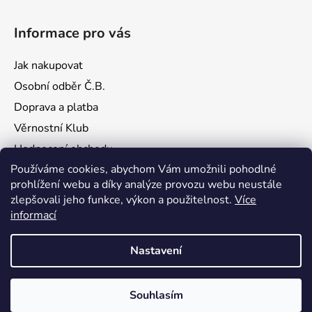
Informace pro vás
Jak nakupovat
Osobní odběr Č.B.
Doprava a platba
Věrnostní Klub
Hodnocení obchodu
Používáme cookies, abychom Vám umožnili pohodlné
Kontakty
prohlížení webu a díky analýze provozu webu neustále
Obchodní podmínky
zlepšovali jeho funkce, výkon a použitelnost.
Více
Podmínky ochrany osobních údajů
informací
Nastavení
Vytvořil Shoptet
Souhlasím
Copyright 2026
Sakura Garage
. Všechna práva