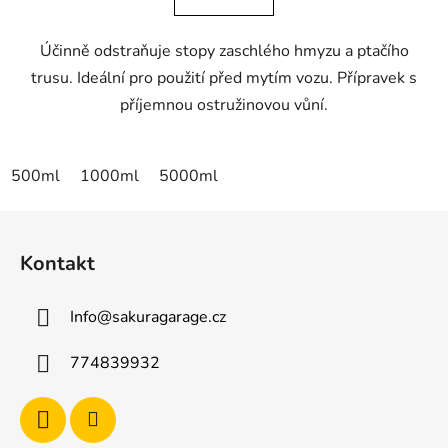
5
Účinně odstraňuje stopy zaschlého hmyzu a ptačího
hvězdiček.
trusu. Ideální pro použití před mytím vozu. Přípravek s
příjemnou ostružinovou vůní.
500ml
1000ml
5000ml
Z
á
Kontakt
p
a
Info
@
sakuragarage.cz
t
í
774839932