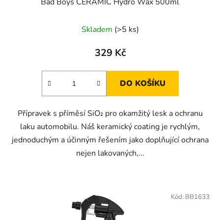
Bad Boys CERAMIC Hydro Wax 500ml
Skladem
(>5 ks)
329 Kč
DO KOŠÍKU
Přípravek s příměsí SiO₂ pro okamžitý lesk a ochranu
laku automobilu. Náš keramický coating je rychlým,
jednoduchým a účinným řešením jako doplňující ochrana
nejen lakovaných,...
Kód:
BB1633