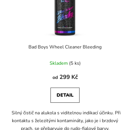
Bad Boys Wheel Cleaner Bleeding
Průměrné
Skladem
(5 ks)
hodnocení
produktu
299 Kč
od
je
5,0
DETAIL
z
5
Silný čistič na alukola s viditelnou indikací účinku. Při
hvězdiček.
kontaktu s železitými kontamináty, jako je i brzdový
prach, se přebarvuje do rudo-fialové barvy.