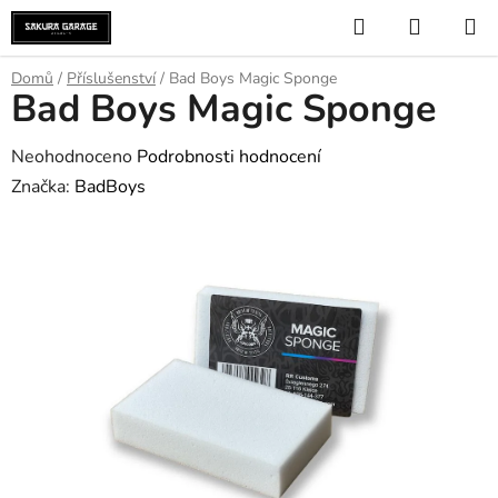
Přejít
Hledat
NÁKUP
na
KOŠÍK
obsah
Domů
/
Příslušenství
/
Bad Boys Magic Sponge
Bad Boys Magic Sponge
Průměrné
Neohodnoceno
Podrobnosti hodnocení
hodnocení
Značka:
BadBoys
produktu
je
0,0
z
5
hvězdiček.