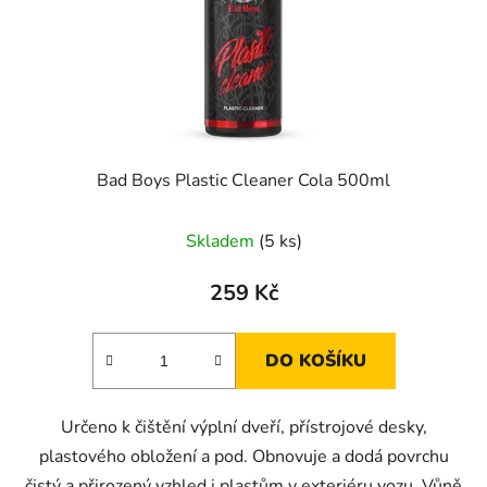
Bad Boys Plastic Cleaner Cola 500ml
Skladem
(5 ks)
259 Kč
DO KOŠÍKU
Určeno k čištění výplní dveří, přístrojové desky,
plastového obložení a pod. Obnovuje a dodá povrchu
čistý a přirozený vzhled i plastům v exteriéru vozu. Vůně