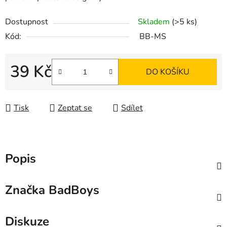
Dostupnost
Skladem
(>5 ks)
Kód:
BB-MS
39 Kč
DO KOŠÍKU
Měrná cena:
Tisk
Zeptat se
Sdílet
Popis
Značka
BadBoys
Diskuze