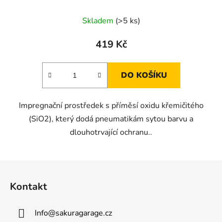
Skladem
(>5 ks)
419 Kč
DO KOŠÍKU
Impregnační prostředek s příměsí oxidu křemičitého
(SiO2), který dodá pneumatikám sytou barvu a
dlouhotrvající ochranu..
Z
á
Kontakt
p
a
Info
@
sakuragarage.cz
t