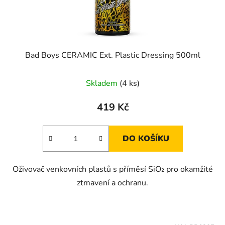
Bad Boys CERAMIC Ext. Plastic Dressing 500ml
Průměrné
Skladem
(4 ks)
hodnocení
produktu
419 Kč
je
5,0
DO KOŠÍKU
z
5
Oživovač venkovních plastů s příměsí SiO₂ pro okamžité
hvězdiček.
ztmavení a ochranu.