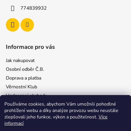
í
774839932
Informace pro vás
Jak nakupovat
Osobní odběr Č.B.
Doprava a platba
Věrnostní Klub
Hodnocení obchodu
Používáme cookies, abychom Vám umožnili pohodlné
Kontakty
prohlížení webu a díky analýze provozu webu neustále
Obchodní podmínky
zlepšovali jeho funkce, výkon a použitelnost.
Více
Podmínky ochrany osobních údajů
informací