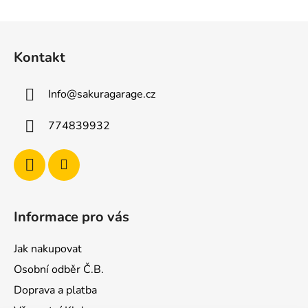
Z
á
Kontakt
p
a
Info
@
sakuragarage.cz
t
í
774839932
Informace pro vás
Jak nakupovat
Osobní odběr Č.B.
Doprava a platba