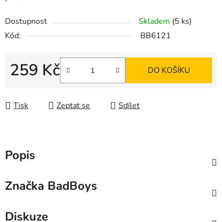
Dostupnost
Skladem
(5 ks)
Kód:
BB6121
259 Kč
DO KOŠÍKU
Měrná cena:
Tisk
Zeptat se
Sdílet
Popis
Značka
BadBoys
Diskuze