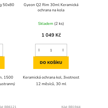
ig 50x80
Gyeon Q2 Rim 30ml Keramická
ochrana na kola
Skladem
(2 ks)
1 049 Kč
DO KOŠÍKU
cm, 1500
Keramická ochrana kol, životnost
oustranný
12 měsíců, 30 ml
ód:
BB6121
Kód:
BB1944