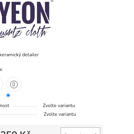
ek.
keramický detailer
a:
nost
Zvolte variantu
Zvolte variantu