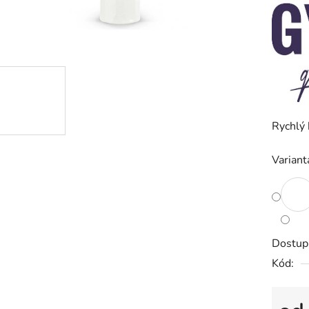
je
0,0
z
5
hvězdič
Rychlý 
Variant
Dostup
Kód: