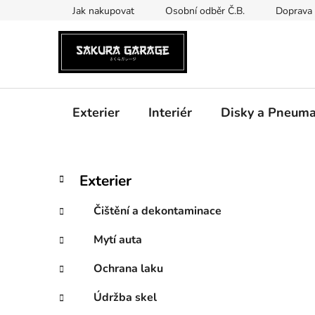
Přejít
Jak nakupovat
Osobní odběr Č.B.
Doprava 
na
obsah
Exterier
Interiér
Disky a Pneuma
P
K
Přeskočit
Exterier
a
kategorie
o
t
s
Čištění a dekontaminace
e
t
g
Mytí auta
r
o
a
r
Ochrana laku
i
n
e
n
Údržba skel