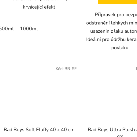
krvácející efekt
Přípravek pro bezp
odstranění lehkých min
500ml
1000ml
usazenin z laku auto
Ideální pro údržbu ker
povlaku.
Kód:
BB-SF
Bad Boys Soft Fluffy 40 x 40 cm
Bad Boys Ultra Plush 
cm