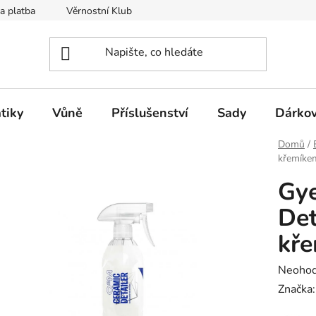
a platba
Věrnostní Klub
Hodnocení obchodu
Kontak
tiky
Vůně
Příslušenství
Sady
Dárkov
Domů
/
křemíke
Gy
Det
kř
Průměr
Neoho
hodnoc
Značka
produk