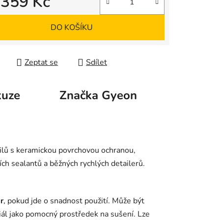
d
359 Kč
 cena:
DO KOŠÍKU
Zeptat se
Sdílet
kuze
Značka
Gyeon
ilů s keramickou povrchovou ochranou,
ch sealantů a běžných rychlých detailerů.
r
, pokud jde o snadnost použití. Může být
nciál jako pomocný prostředek na sušení. Lze