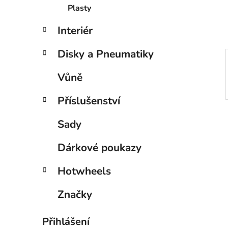
í
Plasty
p
a
Interiér
n
Disky a Pneumatiky
e
l
Vůně
Příslušenství
Sady
Dárkové poukazy
Hotwheels
Značky
Přihlášení