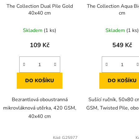
The Collection Dual Pile Gold
The Collection Aqua B
40x40 cm
cm
Skladem
(1 ks)
Skladem
(1 ks)
109 Kč
549 Kč
DO KOŠÍKU
DO KOŠÍKU
Bezrantlová oboustranná
Sušící ručník, 50x80 
mikrovláknová utěrka, 420 GSM,
GSM, Twisted Pile, ob
40x40 cm
Kód:
G25977
K