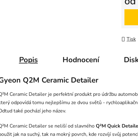
o
Měrná
Tisk
Popis
Hodnocení
Dis
Gyeon Q2M Ceramic Detailer
Q²M Ceramic Detailer je perfektní produkt pro údržbu automob
který odpovídá tomu nejlepšímu ze dvou světů - rychloaplikační
Odtud také pochází jeho název.
Q²M Ceramic Detailer se neliší od slavného
Q²M Quick Detaile
použit jak na suchý, tak na mokrý povrch, kde rozvíjí svůj pote