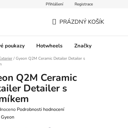
Přihlášení
Registrace
ty
Obchodní podmínky
Podmínky ochrany osobních údajů
PRÁZDNÝ KOŠÍK
NÁKUPNÍ
KOŠÍK
é poukazy
Hotwheels
Značky
Exterier
/
Gyeon Q2M Ceramic Detailer Detailer s
m
eon Q2M Ceramic
ailer Detailer s
emíkem
né
dnoceno
Podrobnosti hodnocení
ení
:
Gyeon
tu