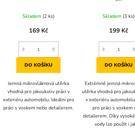
Skladem
(2 ks)
Skladem
(3 ks)
169 Kč
199 Kč
DO KOŠÍKU
DO KOŠÍKU
Jemná mikrovláknová utěrka
Extrémně jemná mikro
vhodná pro jakoukoliv práci v
utěrka vhodná pro jakouk
exteriéru automobilu. Ideální pro
v exteriéru automobilu.
práci s voskem nebo detailerem.
pro práci s voskem
detailerem. Díky vysoké
vody lze použít i ja