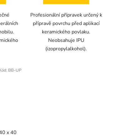
ečné
Profesionální přípravek určený k
erálních
přípravě povrchu před aplikací
mobilu.
keramického povlaku.
amického
Neobsahuje IPU
(izopropylalkohol).
Kód:
BB-UP
40 x 40