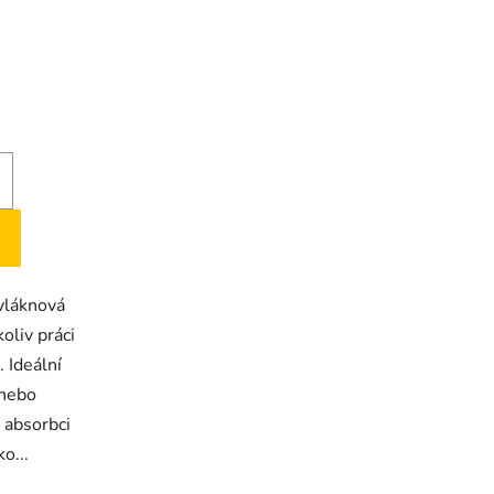
vláknová
oliv práci
 Ideální
 nebo
 absorbci
ko...