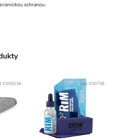
 keramickou ochranou.
odukty
d:
CO35116
Kód:
G30738