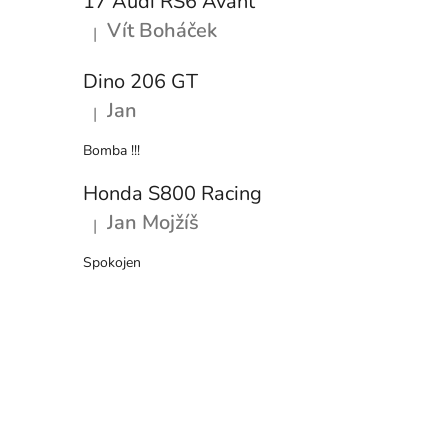
17 Audi RS6 Avant
Vít Boháček
|
Hodnocení produktu je 5 z 5 hvězdiček.
Dino 206 GT
Jan
|
Hodnocení produktu je 5 z 5 hvězdiček.
Bomba !!!
Honda S800 Racing
Jan Mojžíš
|
Hodnocení produktu je 5 z 5 hvězdiček.
Spokojen