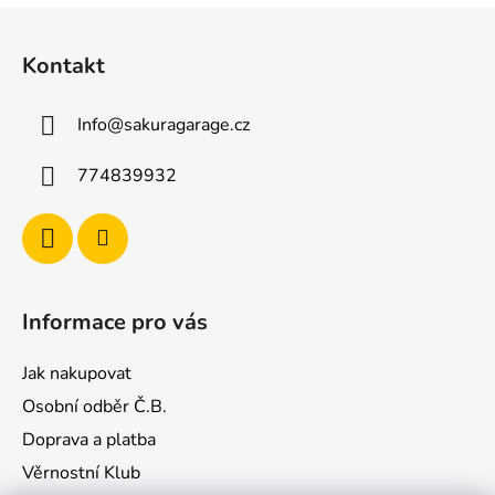
Z
á
Kontakt
p
a
Info
@
sakuragarage.cz
t
í
774839932
Informace pro vás
Jak nakupovat
Osobní odběr Č.B.
Doprava a platba
Věrnostní Klub