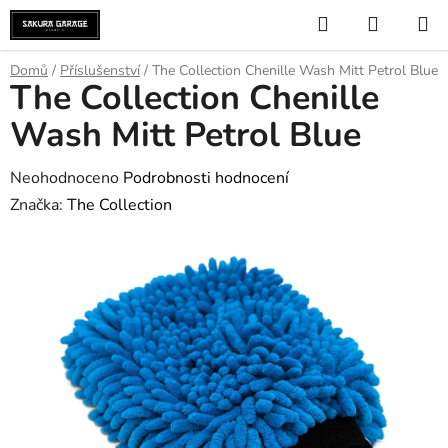
Přejít
Hledat
NÁKUP
na
KOŠÍK
obsah
Domů
/
Příslušenství
/
The Collection Chenille Wash Mitt Petrol Blue
The Collection Chenille
Wash Mitt Petrol Blue
Průměrné
Neohodnoceno
Podrobnosti hodnocení
hodnocení
Značka:
The Collection
produktu
je
0,0
z
5
hvězdiček.