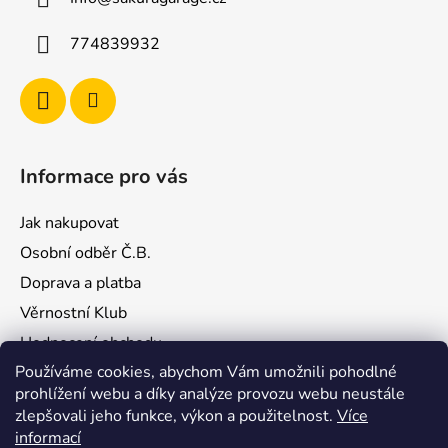
t
í
774839932
Informace pro vás
Jak nakupovat
Osobní odběr Č.B.
Doprava a platba
Věrnostní Klub
Hodnocení obchodu
Používáme cookies, abychom Vám umožnili pohodlné
Kontakty
prohlížení webu a díky analýze provozu webu neustále
Obchodní podmínky
zlepšovali jeho funkce, výkon a použitelnost.
Více
Podmínky ochrany osobních údajů
informací