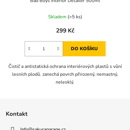
Bad Boys Interior Detailer 500ml
Skladem
(>5 ks)
299 Kč
DO KOŠÍKU
Čistič a antistatická ochrana interiérových plastů s vůní
lesních plodů. zanechá povrch přirozený, nemastný,
nelesklý.
Z
á
Kontakt
p
a
Info
@
sakuragarage.cz