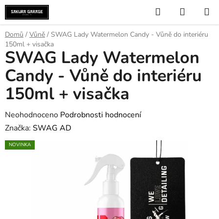
Přejít
Hledat
NÁKUP
na
KOŠÍK
obsah
Domů
/
Vůně
/
SWAG Lady Watermelon Candy - Vůně do interiéru
150ml + visačka
SWAG Lady Watermelon
Candy - Vůně do interiéru
150ml + visačka
Průměrné
Neohodnoceno
Podrobnosti hodnocení
hodnocení
Značka:
SWAG AD
produktu
NOVINKA
je
0,0
z
5
hvězdiček.