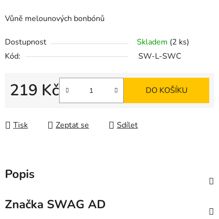
Vůně melounových bonbónů
Dostupnost
Skladem
(2 ks)
Kód:
SW-L-SWC
219 Kč
DO KOŠÍKU
Měrná cena:
Tisk
Zeptat se
Sdílet
Popis
Značka
SWAG AD