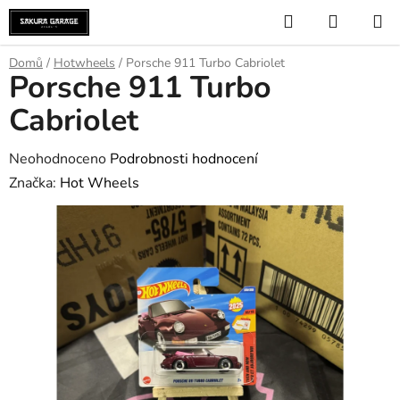
Přejít
Hledat
NÁKUP
na
KOŠÍK
obsah
Domů
/
Hotwheels
/
Porsche 911 Turbo Cabriolet
Porsche 911 Turbo
Cabriolet
Průměrné
Neohodnoceno
Podrobnosti hodnocení
hodnocení
Značka:
Hot Wheels
produktu
je
0,0
z
5
hvězdiček.