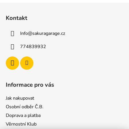
Z
á
Kontakt
p
a
Info
@
sakuragarage.cz
t
í
774839932
Informace pro vás
Jak nakupovat
Osobní odběr Č.B.
Doprava a platba
Věrnostní Klub