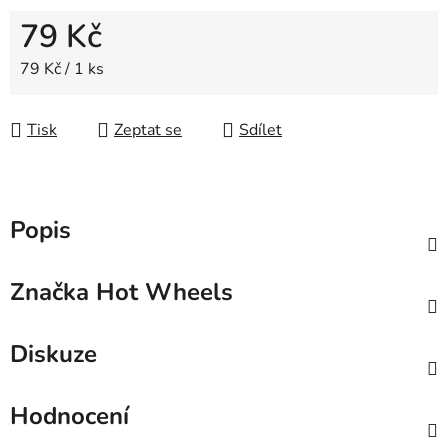
79 Kč
Měrná cena:
79 Kč / 1 ks
Tisk
Zeptat se
Sdílet
Popis
Značka
Hot Wheels
Diskuze
Hodnocení