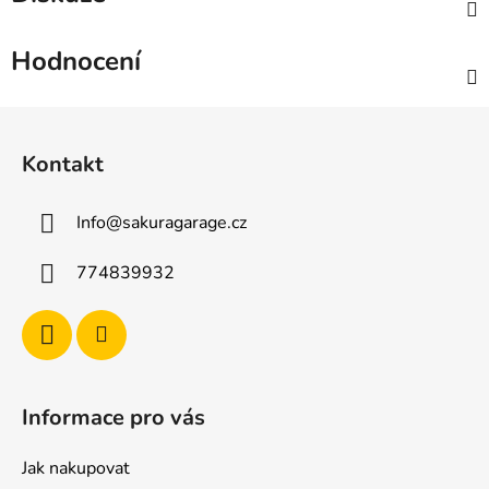
Hodnocení
Z
á
Kontakt
p
a
Info
@
sakuragarage.cz
t
í
774839932
Informace pro vás
Jak nakupovat