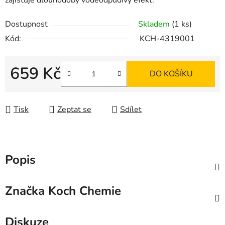
zajišťuje dlouhodobý voděodpudivý efekt.
Dostupnost
Skladem
(1 ks)
Kód:
KCH-4319001
659 Kč
DO KOŠÍKU
Měrná cena:
Tisk
Zeptat se
Sdílet
Popis
Značka
Koch Chemie
Diskuze