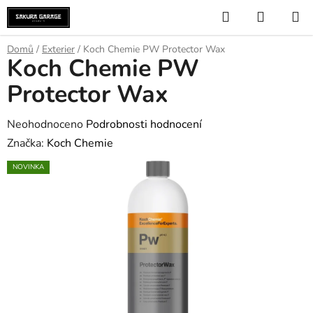
Přejít
Hledat
NÁKUP
na
KOŠÍK
obsah
Domů
/
Exterier
/
Koch Chemie PW Protector Wax
Koch Chemie PW
Protector Wax
Průměrné
Neohodnoceno
Podrobnosti hodnocení
hodnocení
Značka:
Koch Chemie
produktu
NOVINKA
je
0,0
z
5
hvězdiček.