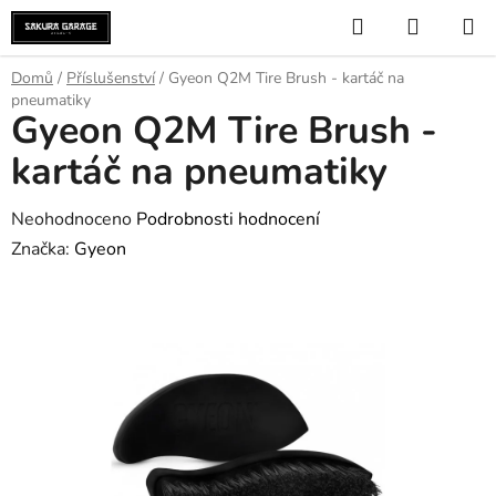
Přejít
Hledat
NÁKUP
na
KOŠÍK
obsah
Domů
/
Příslušenství
/
Gyeon Q2M Tire Brush - kartáč na
pneumatiky
Gyeon Q2M Tire Brush -
kartáč na pneumatiky
Průměrné
Neohodnoceno
Podrobnosti hodnocení
hodnocení
Značka:
Gyeon
produktu
je
0,0
z
5
hvězdiček.