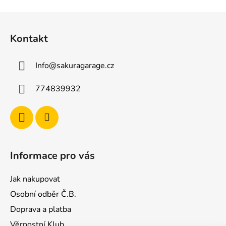
Z
á
Kontakt
p
a
Info
@
sakuragarage.cz
t
í
774839932
Informace pro vás
Jak nakupovat
Osobní odběr Č.B.
Doprava a platba
Věrnostní Klub