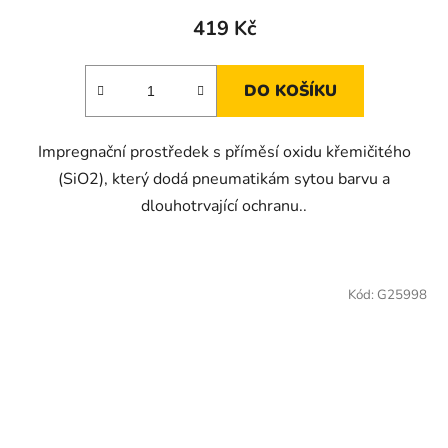
419 Kč
DO KOŠÍKU
Impregnační prostředek s příměsí oxidu křemičitého
(SiO2), který dodá pneumatikám sytou barvu a
dlouhotrvající ochranu..
Kód:
G25998