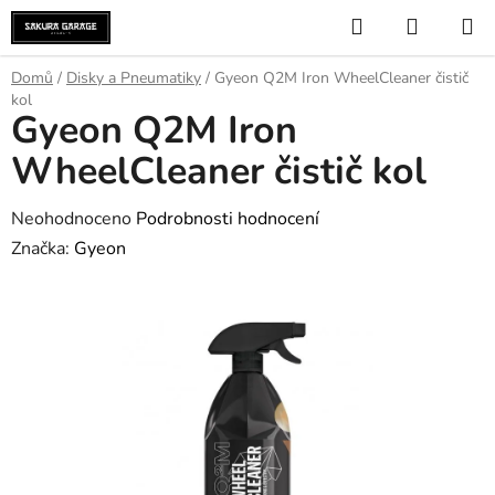
Přejít
Hledat
NÁKUP
na
KOŠÍK
obsah
Domů
/
Disky a Pneumatiky
/
Gyeon Q2M Iron WheelCleaner čistič
kol
Gyeon Q2M Iron
WheelCleaner čistič kol
Průměrné
Neohodnoceno
Podrobnosti hodnocení
hodnocení
Značka:
Gyeon
produktu
je
0,0
z
5
hvězdiček.