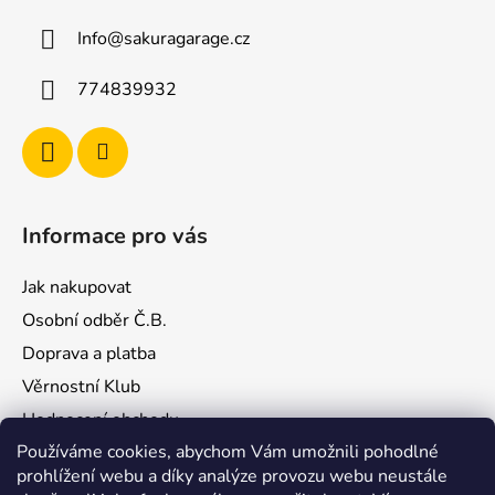
a
Info
@
sakuragarage.cz
t
í
774839932
Informace pro vás
Jak nakupovat
Osobní odběr Č.B.
Doprava a platba
Věrnostní Klub
Hodnocení obchodu
Používáme cookies, abychom Vám umožnili pohodlné
Kontakty
prohlížení webu a díky analýze provozu webu neustále
Obchodní podmínky