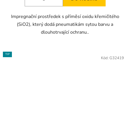
Impregnační prostředek s příměsí oxidu křemičitého
(SiO2), který dodá pneumatikám sytou barvu a
dlouhotrvající ochranu..
TIP
Kód:
G32419