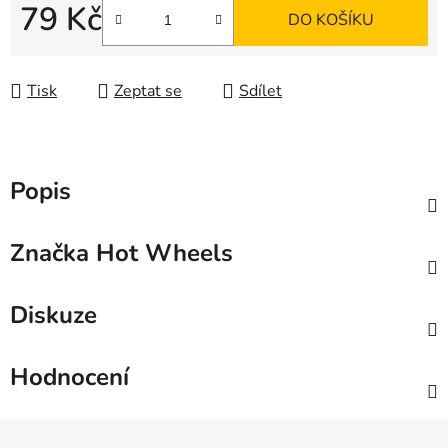
79 Kč
DO KOŠÍKU
Měrná cena:
Tisk
Zeptat se
Sdílet
Popis
Značka
Hot Wheels
Diskuze
Hodnocení
Z