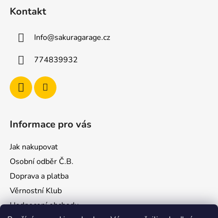
á
Kontakt
p
a
Info
@
sakuragarage.cz
t
í
774839932
Informace pro vás
Jak nakupovat
Osobní odběr Č.B.
Doprava a platba
Věrnostní Klub
Hodnocení obchodu