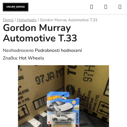
Přejít
Hledat
NÁKUP
na
KOŠÍK
obsah
Domů
/
Hotwheels
/
Gordon Murray Automotive T.33
Gordon Murray
Automotive T.33
Průměrné
Neohodnoceno
Podrobnosti hodnocení
hodnocení
Značka:
Hot Wheels
produktu
je
0,0
z
5
hvězdiček.