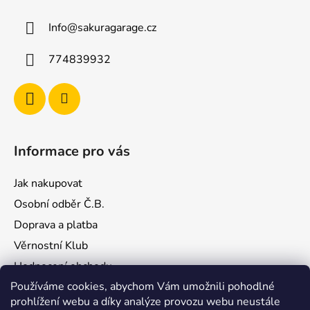
a
Info
@
sakuragarage.cz
t
í
774839932
Informace pro vás
Jak nakupovat
Osobní odběr Č.B.
Doprava a platba
Věrnostní Klub
Hodnocení obchodu
Používáme cookies, abychom Vám umožnili pohodlné
Kontakty
prohlížení webu a díky analýze provozu webu neustále
Obchodní podmínky