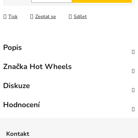
Měrná cena:
Tisk
Zeptat se
Sdílet
Popis
Značka
Hot Wheels
Diskuze
Hodnocení
Z
á
Kontakt
p