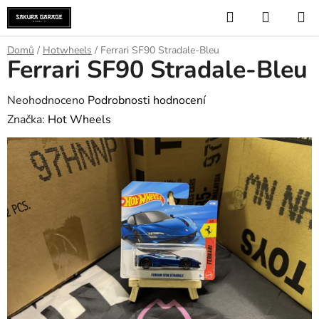
Přejít
Hledat
NÁKUP
na
KOŠÍK
obsah
Domů
/
Hotwheels
/
Ferrari SF90 Stradale-Bleu
Ferrari SF90 Stradale-Bleu
Průměrné
Neohodnoceno
Podrobnosti hodnocení
hodnocení
Značka:
Hot Wheels
produktu
je
0,0
z
5
hvězdiček.