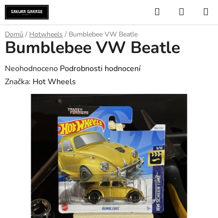
Přejít
Hledat
NÁKUP
na
KOŠÍK
obsah
Domů
/
Hotwheels
/
Bumblebee VW Beatle
Bumblebee VW Beatle
Průměrné
Neohodnoceno
Podrobnosti hodnocení
hodnocení
Značka:
Hot Wheels
produktu
je
0,0
z
5
hvězdiček.