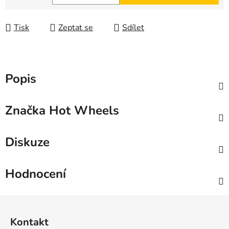
Měrná cena:
Tisk
Zeptat se
Sdílet
Popis
Značka
Hot Wheels
Diskuze
Hodnocení
Z
á
Kontakt
p