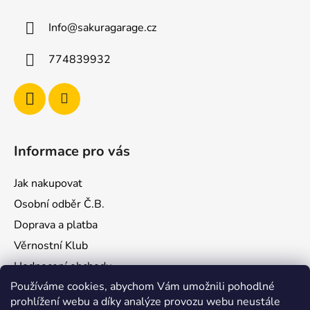
a
Info
@
sakuragarage.cz
t
í
774839932
Informace pro vás
Jak nakupovat
Osobní odběr Č.B.
Doprava a platba
Věrnostní Klub
Hodnocení obchodu
Používáme cookies, abychom Vám umožnili pohodlné
Kontakty
prohlížení webu a díky analýze provozu webu neustále
Obchodní podmínky