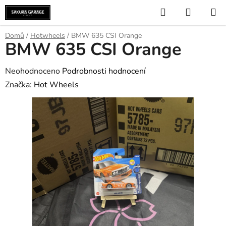
Přejít
Hledat
NÁKUP
na
KOŠÍK
obsah
Domů
/
Hotwheels
/
BMW 635 CSI Orange
BMW 635 CSI Orange
Průměrné
Neohodnoceno
Podrobnosti hodnocení
hodnocení
Značka:
Hot Wheels
produktu
je
0,0
z
5
hvězdiček.