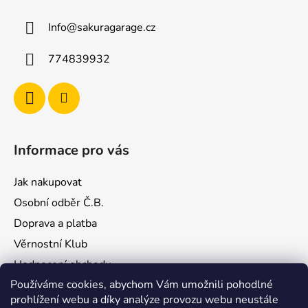
a
Info
@
sakuragarage.cz
t
í
774839932
Informace pro vás
Jak nakupovat
Osobní odběr Č.B.
Doprava a platba
Věrnostní Klub
Hodnocení obchodu
Používáme cookies, abychom Vám umožnili pohodlné
Kontakty
prohlížení webu a díky analýze provozu webu neustále
Obchodní podmínky