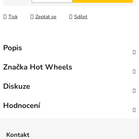
Měrná cena:
Tisk
Zeptat se
Sdílet
Popis
Značka
Hot Wheels
Diskuze
Hodnocení
Z
á
Kontakt
p