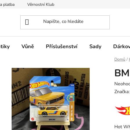
a platba
Věrnostní Klub
Hodnocení obchodu
Kontak
tiky
Vůně
Příslušenství
Sady
Dárkov
Domů
/
BM
Průměr
Neoho
hodnoc
Značka
produk
je
0,0
z
Hot Wh