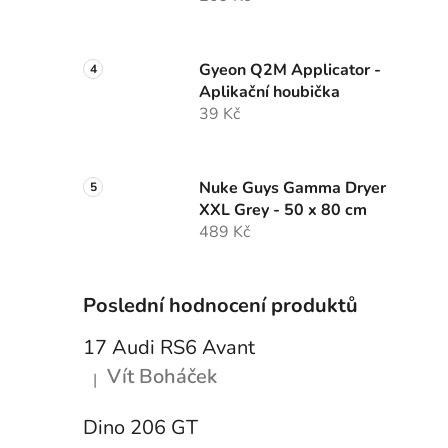
Gyeon Q2M Applicator -
Aplikační houbička
39 Kč
Nuke Guys Gamma Dryer
XXL Grey - 50 x 80 cm
489 Kč
Poslední hodnocení produktů
17 Audi RS6 Avant
Vít Boháček
|
Hodnocení produktu je 5 z 5 hvězdiček.
Dino 206 GT