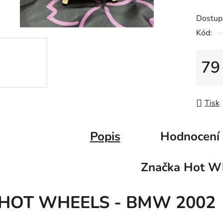
5
hvězdič
Dostup
Kód:
79
Měrná
Tisk
Popis
Hodnocení
Značka
Hot Wh
HOT WHEELS - BMW 2002