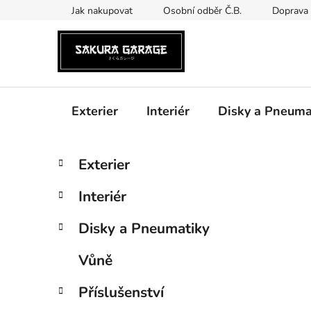
Přejít
Jak nakupovat
Osobní odběr Č.B.
Doprava 
na
obsah
Exterier
Interiér
Disky a Pneuma
P
K
Přeskočit
Exterier
a
kategorie
o
t
s
Interiér
e
t
g
r
Disky a Pneumatiky
o
a
r
Vůně
i
n
e
n
Příslušenství
í