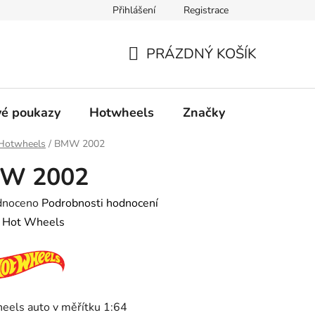
Přihlášení
Registrace
ty
Obchodní podmínky
Podmínky ochrany osobních údajů
PRÁZDNÝ KOŠÍK
NÁKUPNÍ
KOŠÍK
é poukazy
Hotwheels
Značky
Hotwheels
/
BMW 2002
W 2002
né
dnoceno
Podrobnosti hodnocení
ení
:
Hot Wheels
tu
eels auto v měřítku 1:64