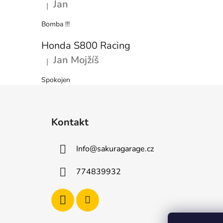
Jan
|
Hodnocení produktu je 5 z 5 hvězdiček.
Bomba !!!
Honda S800 Racing
Jan Mojžíš
|
Hodnocení produktu je 5 z 5 hvězdiček.
Spokojen
Z
á
Kontakt
p
a
Info
@
sakuragarage.cz
t
í
774839932