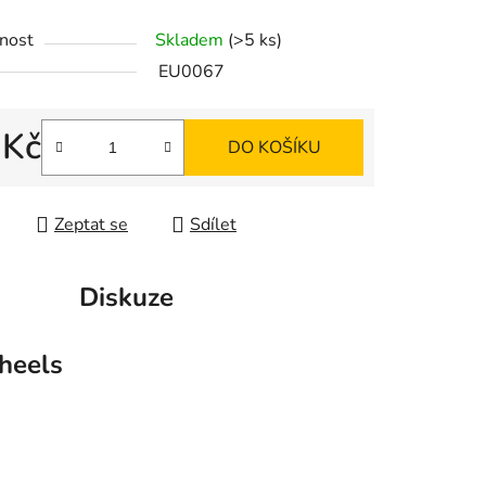
ek.
nost
Skladem
(>5 ks)
EU0067
 Kč
DO KOŠÍKU
 cena:
Zeptat se
Sdílet
Diskuze
eels