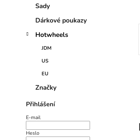
p
Sady
a
n
Dárkové poukazy
e
Hotwheels
l
JDM
US
EU
Značky
Přihlášení
E-mail
Heslo