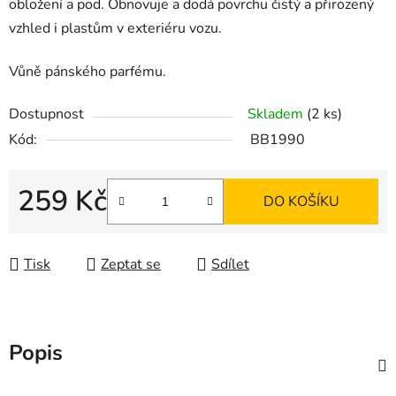
obložení a pod. Obnovuje a dodá povrchu čistý a přirozený
vzhled i plastům v exteriéru vozu.
Vůně pánského parfému.
Dostupnost
Skladem
(2 ks)
Kód:
BB1990
259 Kč
DO KOŠÍKU
Měrná cena:
Tisk
Zeptat se
Sdílet
Popis