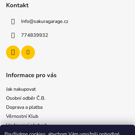
á
Kontakt
p
a
Info
@
sakuragarage.cz
t
í
774839932
Informace pro vás
Jak nakupovat
Osobní odběr Č.B.
Doprava a platba
Věrnostní Klub
Hodnocení obchodu
Používáme cookies, abychom Vám umožnili pohodlné
Kontakty