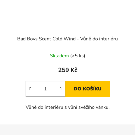
Bad Boys Scent Cold Wind - Vůně do interiéru
Skladem
(>5 ks)
259 Kč
DO KOŠÍKU
Vůně do interiéru s vůní svěžího vánku.
Z