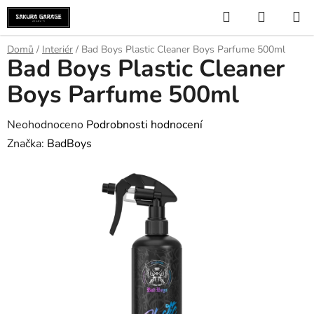
Přejít
Hledat
NÁKUP
na
KOŠÍK
obsah
Domů
/
Interiér
/
Bad Boys Plastic Cleaner Boys Parfume 500ml
Bad Boys Plastic Cleaner
Boys Parfume 500ml
Průměrné
Neohodnoceno
Podrobnosti hodnocení
hodnocení
Značka:
BadBoys
produktu
je
0,0
z
5
hvězdiček.