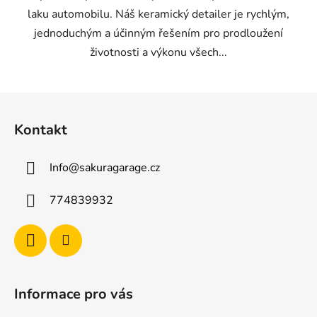
laku automobilu. Náš keramický detailer je rychlým,
jednoduchým a účinným řešením pro prodloužení
životnosti a výkonu všech...
Z
á
Kontakt
p
a
Info
@
sakuragarage.cz
t
í
774839932
Informace pro vás