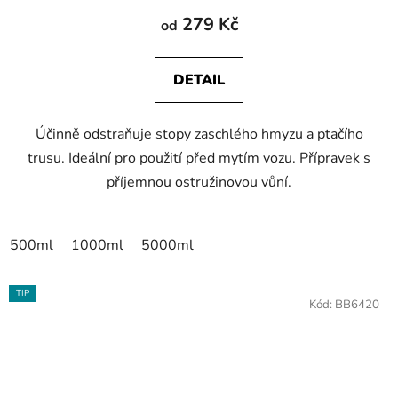
produktu
279 Kč
od
je
5,0
DETAIL
z
5
Účinně odstraňuje stopy zaschlého hmyzu a ptačího
hvězdiček.
trusu. Ideální pro použití před mytím vozu. Přípravek s
příjemnou ostružinovou vůní.
500ml
1000ml
5000ml
TIP
Kód:
BB6420