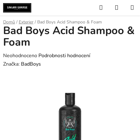
Přejít
Hledat
NÁKUP
na
KOŠÍK
obsah
Domů
/
Exterier
/
Bad Boys Acid Shampoo & Foam
Bad Boys Acid Shampoo &
Foam
Průměrné
Neohodnoceno
Podrobnosti hodnocení
hodnocení
Značka:
BadBoys
produktu
je
0,0
z
5
hvězdiček.