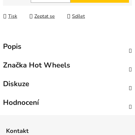
Měrná cena:
Tisk
Zeptat se
Sdílet
Popis
Značka
Hot Wheels
Diskuze
Hodnocení
Z
á
Kontakt
p