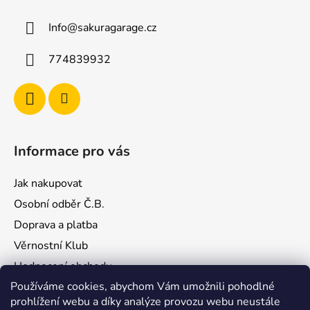
a
Info
@
sakuragarage.cz
t
í
774839932
Informace pro vás
Jak nakupovat
Osobní odběr Č.B.
Doprava a platba
Věrnostní Klub
Hodnocení obchodu
Používáme cookies, abychom Vám umožnili pohodlné
Kontakty
prohlížení webu a díky analýze provozu webu neustále
Obchodní podmínky