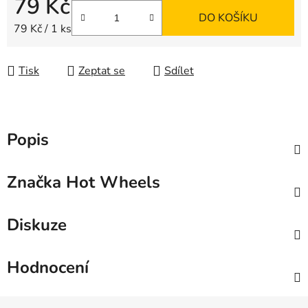
79 Kč
DO KOŠÍKU
Měrná cena:
79 Kč / 1 ks
Tisk
Zeptat se
Sdílet
Popis
Značka
Hot Wheels
Diskuze
Hodnocení
Z