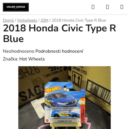
Přejít
Hledat
NÁKUP
na
KOŠÍK
obsah
Domů
/
Hotwheels
/
JDM
/
2018 Honda Civic Type R Blue
2018 Honda Civic Type R
Blue
Průměrné
Neohodnoceno
Podrobnosti hodnocení
hodnocení
Značka:
Hot Wheels
produktu
je
0,0
z
5
hvězdiček.