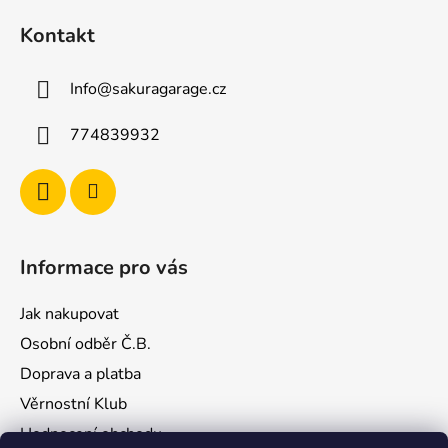
á
Kontakt
p
a
Info
@
sakuragarage.cz
t
í
774839932
Informace pro vás
Jak nakupovat
Osobní odběr Č.B.
Doprava a platba
Věrnostní Klub
Hodnocení obchodu