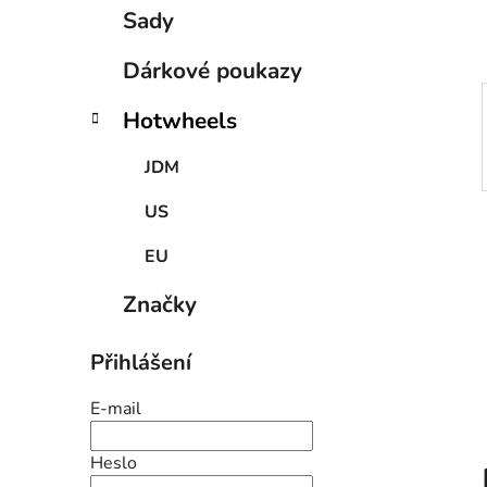
p
Sady
a
n
Dárkové poukazy
e
Hotwheels
l
JDM
US
EU
Značky
Přihlášení
E-mail
Heslo