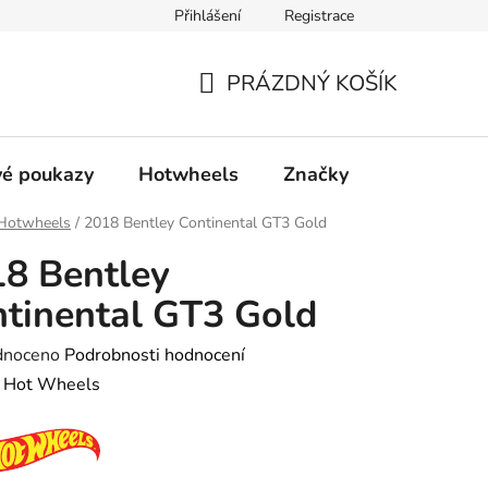
Přihlášení
Registrace
ty
Obchodní podmínky
Podmínky ochrany osobních údajů
PRÁZDNÝ KOŠÍK
NÁKUPNÍ
KOŠÍK
é poukazy
Hotwheels
Značky
Hotwheels
/
2018 Bentley Continental GT3 Gold
8 Bentley
tinental GT3 Gold
né
dnoceno
Podrobnosti hodnocení
ení
:
Hot Wheels
tu