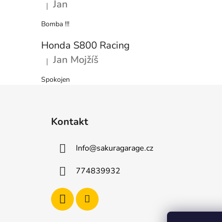
Jan
|
Hodnocení produktu je 5 z 5 hvězdiček.
Bomba !!!
Honda S800 Racing
Jan Mojžíš
|
Hodnocení produktu je 5 z 5 hvězdiček.
Spokojen
Z
á
Kontakt
p
a
Info
@
sakuragarage.cz
t
í
774839932