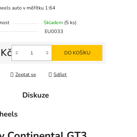
eels auto v měřítku 1:64
ek.
nost
Skladem
(5 ks)
EU0033
 Kč
DO KOŠÍKU
 cena:
Zeptat se
Sdílet
Diskuze
eels
 Continental GT3