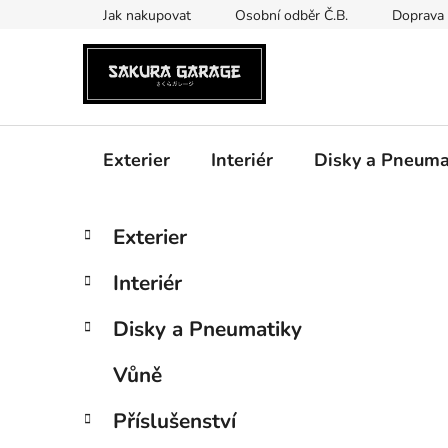
Přejít
Jak nakupovat
Osobní odběr Č.B.
Doprava 
na
obsah
Exterier
Interiér
Disky a Pneuma
P
K
Přeskočit
Exterier
a
kategorie
o
t
s
Interiér
e
t
g
r
Disky a Pneumatiky
o
a
r
Vůně
i
n
e
n
Příslušenství
í