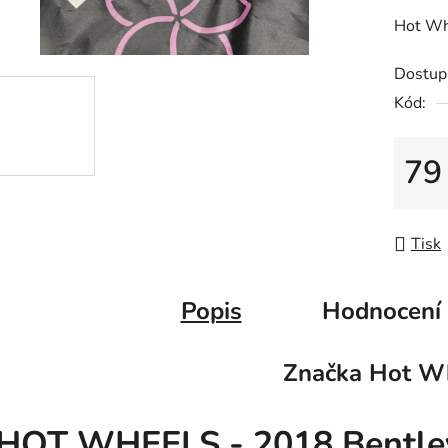
z
Hot Wh
5
hvězdič
Dostup
Kód:
79
Měrná
Tisk
Popis
Hodnocení
Značka
Hot Wh
HOT WHEELS - 2018 Bentley