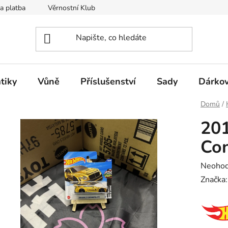
a platba
Věrnostní Klub
Hodnocení obchodu
Kontak
tiky
Vůně
Příslušenství
Sady
Dárkov
Domů
/
201
Con
Průměr
Neoho
hodnoc
Značka
produk
je
0,0