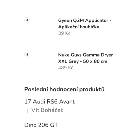
Gyeon Q2M Applicator -
Aplikační houbička
39 Kč
Nuke Guys Gamma Dryer
XXL Grey - 50 x 80 cm
489 Kč
Poslední hodnocení produktů
17 Audi RS6 Avant
Vít Boháček
|
Hodnocení produktu je 5 z 5 hvězdiček.
Dino 206 GT