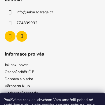
p
a
Info
@
sakuragarage.cz
t
í
774839932
Informace pro vás
Jak nakupovat
Osobní odběr Č.B.
Doprava a platba
Věrnostní Klub
Hodnocení obchodu
Používáme cookies, abychom Vám umožnili pohodlné
Kontakty