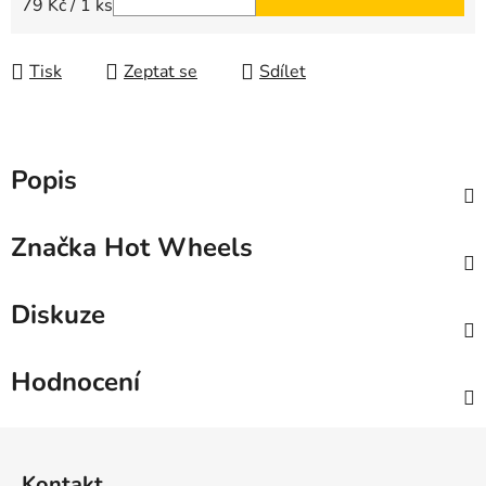
Měrná cena:
79 Kč / 1 ks
Tisk
Zeptat se
Sdílet
Popis
Značka
Hot Wheels
Diskuze
Hodnocení
Z
á
Kontakt