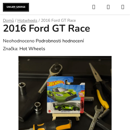
Přejít
Hledat
NÁKUP
na
KOŠÍK
obsah
Domů
/
Hotwheels
/
2016 Ford GT Race
2016 Ford GT Race
Průměrné
Neohodnoceno
Podrobnosti hodnocení
hodnocení
Značka:
Hot Wheels
produktu
je
0,0
z
5
hvězdiček.