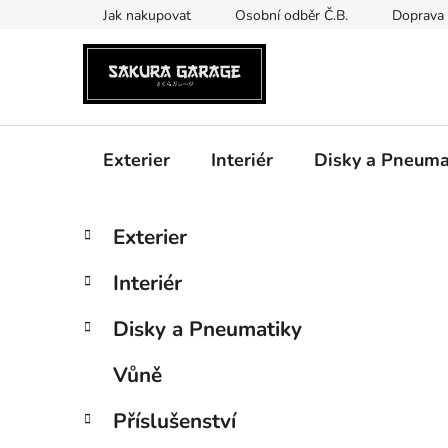
Přejít
Jak nakupovat
Osobní odběr Č.B.
Doprava 
na
obsah
Exterier
Interiér
Disky a Pneuma
P
K
Přeskočit
Exterier
a
kategorie
o
t
s
Interiér
e
t
g
r
Disky a Pneumatiky
o
a
r
Vůně
i
n
e
n
Příslušenství
í