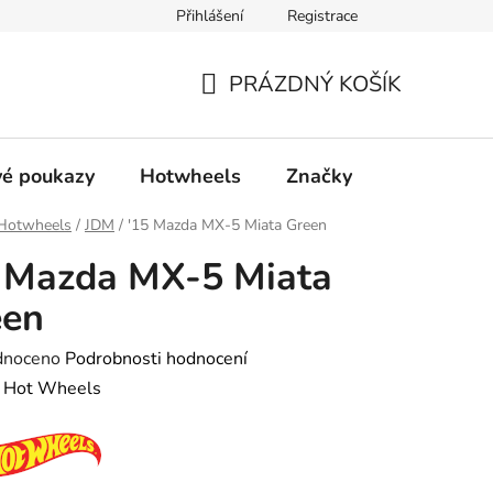
Přihlášení
Registrace
ty
Obchodní podmínky
Podmínky ochrany osobních údajů
PRÁZDNÝ KOŠÍK
NÁKUPNÍ
KOŠÍK
é poukazy
Hotwheels
Značky
Hotwheels
/
JDM
/
'15 Mazda MX-5 Miata Green
 Mazda MX-5 Miata
een
né
dnoceno
Podrobnosti hodnocení
ení
:
Hot Wheels
tu