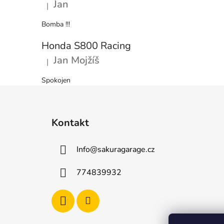
Jan
|
Hodnocení produktu je 5 z 5 hvězdiček.
Bomba !!!
Honda S800 Racing
Jan Mojžíš
|
Hodnocení produktu je 5 z 5 hvězdiček.
Spokojen
Z
á
Kontakt
p
a
Info
@
sakuragarage.cz
t
í
774839932