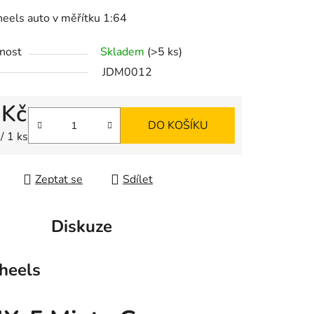
eels auto v měřítku 1:64
ek.
nost
Skladem
(>5 ks)
JDM0012
 Kč
DO KOŠÍKU
 cena:
/ 1 ks
Zeptat se
Sdílet
Diskuze
eels