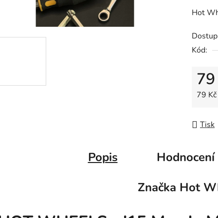
z
Hot Wh
5
hvězdič
Dostup
Kód:
79
Měrná
79 Kč 
Tisk
Popis
Hodnocení
Značka
Hot Wh