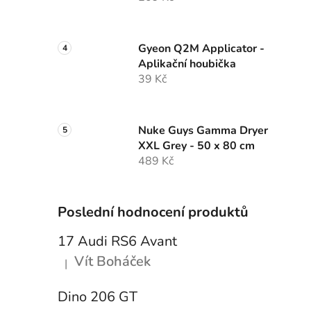
Gyeon Q2M Applicator -
Aplikační houbička
39 Kč
Nuke Guys Gamma Dryer
XXL Grey - 50 x 80 cm
489 Kč
Poslední hodnocení produktů
17 Audi RS6 Avant
Vít Boháček
|
Hodnocení produktu je 5 z 5 hvězdiček.
Dino 206 GT