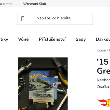
a platba
Věrnostní Klub
Hodnocení obchodu
Kontak
tiky
Vůně
Příslušenství
Sady
Dárkov
Domů
/
'15
Gr
Průměr
Neoho
hodnoc
Značka
produk
je
0,0