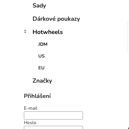
p
Sady
a
n
Dárkové poukazy
e
Hotwheels
l
JDM
US
EU
Značky
Přihlášení
E-mail
Heslo